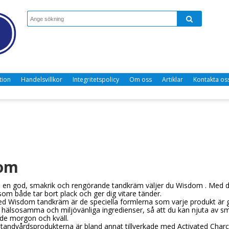
tion
Handelsvillkor
Integritetspolicy
Om oss
Artiklar
Kontakta os
m
om
ha en god, smakrik och rengörande tandkräm väljer du Wisdom . Med de
om både tar bort plack och ger dig vitare tänder.
d Wisdom tandkräm är de speciella formlerna som varje produkt är 
hälsosamma och miljövänliga ingredienser, så att du kan njuta av 
de morgon och kväll.
tandvårdsprodukterna är bland annat tillverkade med Activated Cha