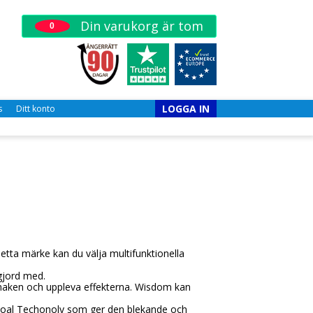
Din varukorg är tom
0
LOGGA IN
s
Ditt konto
tta märke kan du välja multifunktionella
gjord med.
smaken och uppleva effekterna. Wisdom kan
rcoal Techonoly som ger den blekande och