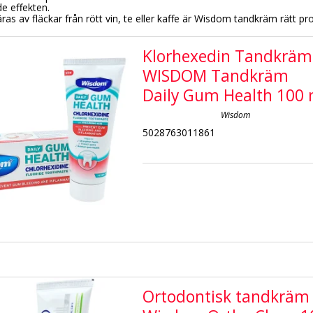
de effekten.
s av fläckar från rött vin, te eller kaffe är Wisdom tandkräm rätt prod
Klorhexedin Tandkräm
WISDOM Tandkräm
Daily Gum Health 100 
Wisdom
5028763011861
Ortodontisk tandkräm