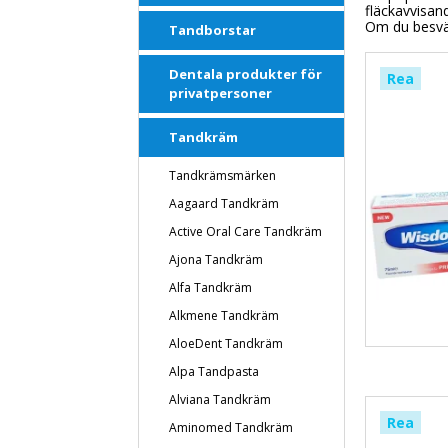
fläckavvisan
Om du besvära
Tandborstar
Dentala produkter för
Rea
privatpersoner
Tandkräm
Tandkrämsmärken
Aagaard Tandkräm
Active Oral Care Tandkräm
Ajona Tandkräm
Alfa Tandkräm
Alkmene Tandkräm
AloeDent Tandkräm
Alpa Tandpasta
Alviana Tandkräm
Rea
Aminomed Tandkräm