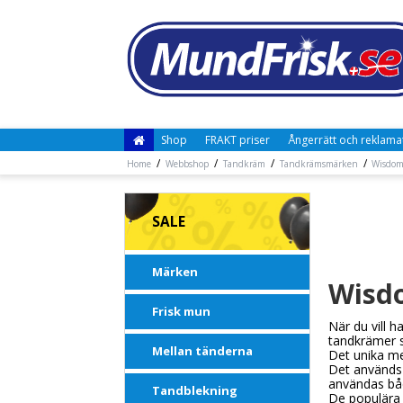
Shop
FRAKT priser
Ångerrätt och reklama
/
/
/
/
Home
Webbshop
Tandkräm
Tandkrämsmärken
Wisdo
SALE
Märken
Wisd
Frisk mun
När du vill 
tandkrämer s
Mellan tänderna
Det unika me
Det används 
användas bå
Tandblekning
De populära 