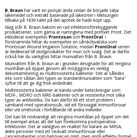
B. Braun
har varit en pionjär ända sedan de började sälja
läkemedel och extrakt baserade på läkeörter i Melsungen
tillbaka på 1830-talet på det apotek de hade köpt upp.
Idag står B. Braun bakom en rad infektionsförebyggande
produktserier, som gärna är namngivna med prefixet Pront. Det
inkluderar exempelvis
Prontosan
och
ProntOral
. I
förstnämnda hittar du exempelvis en sårsköljvätska som
Prontosan Wound Irrigation Solution, medan
ProntOral
-serien
är dedikerad till sköljprodukter för mun och svalg. Det är därför
också här du vanligtvis hittar munvatten från B. Braun.
Munvatten från B. Braun är i grunden designade för att rengöra
munhålan på djupet genom att möjliggöra en verklig
dekontaminering av multiresistenta bakterier. Det är således
inte som sådan den typen av standardmunvatten som "bara"
syftar till att ge dig frisk andedräkt.
Multiresistenta bakterier är kända under beteckningar som
MDR-, MDRO och MRE-bakterier och är resistenta mot olika
typer av antibiotika. De kan därför bli ett stort problem i
samband med operationssår, vid ett försvagat immunförsvar
eller vid smittorisk i förhållande till andra individer.
Det kan bli nödvändigt att rengöra munhålan på djupet om det
till exempel antas att det kan förekomma postoperativa
infektioner. Det är vanligtvis en realitet för bärare av MRSA,
äldre personer med ett nedsatt immunförsvar eller
cancerpatienter som behöver en mild, men ändå effektiv formel