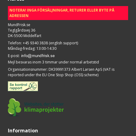
NOTERA! INGA FÖRSÄLJNINGAR, RETURER ELLER BYTE PÅ
ADRESSEN
MundFrisk.se
Teglgårdsvej 36
DK-5500 Middelfart
Telefon
:
+45 9340 3838 (english support)
Måndag-fredag: 13:00-14:30
E-post
:
Mejl besvaras inom 3 timmar under normal arbetstid
Organisationsnummer
:
DK39991373 Albert Larsen ApS (VAT is
reported under the EU One Stop Shop (OSS) scheme)
Information