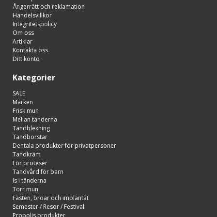
Ångerrätt och reklamation
Handelsvillkor
Integritetspolicy
Om oss
Artiklar
Kontakta oss
Ditt konto
Kategorier
SALE
Märken
Frisk mun
Mellan tänderna
Tandblekning
Tandborstar
Dentala produkter för privatpersoner
Tandkräm
För proteser
Tandvård för barn
Is i tänderna
Torr mun
Fästen, broar och implantat
Semester / Resor / Festival
Propolis produkter