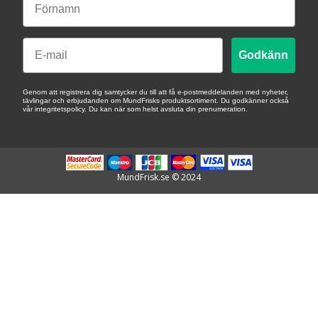
Email
Godkänn
Genom att registrera dig samtycker du till att få e-postmeddelanden med nyheter,
tävlingar och erbjudanden om MundFrisks produktsortiment. Du godkänner också
vår integritetspolicy. Du kan när som helst avsluta din prenumeration.
MundFrisk.se © 2024