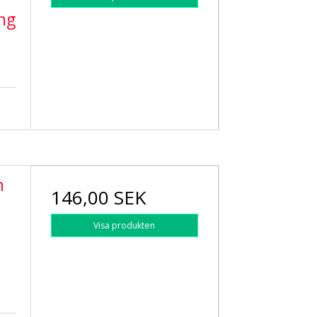
ng
m
146,00 SEK
Visa produkten