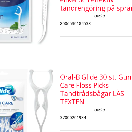
tandrengöring på språ
Oral-B
8006530184533
Oral-B Glide 30 st. Gu
Care Floss Picks
Tandtrådsbågar LÄS
TEXTEN
Oral-B
37000201984