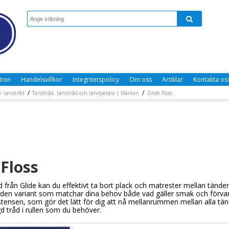
tion
Handelsvillkor
Integritetspolicy
Om oss
Artiklar
Kontakta os
/
/
/ tandtråd
Tandtråd, tandtråd och tandpetare | Märken
Glide Floss
 Floss
 från Glide kan du effektivt ta bort plack och matrester mellan tänder
r den variant som matchar dina behov både vad gäller smak och förvar
tensen, som gör det lätt för dig att nå mellanrummen mellan alla tände
 tråd i rullen som du behöver.