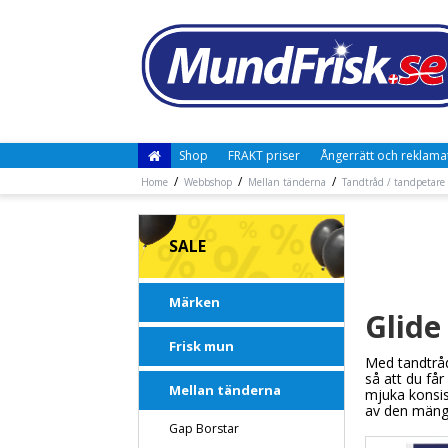
Shop
FRAKT priser
Ångerrätt och reklama
/
/
/
Home
Webbshop
Mellan tänderna
Tandtråd / tandpetare 
SALE
Märken
Glide
Frisk mun
Med tandtråd
så att du få
Mellan tänderna
mjuka konsis
av den mängd
Gap Borstar