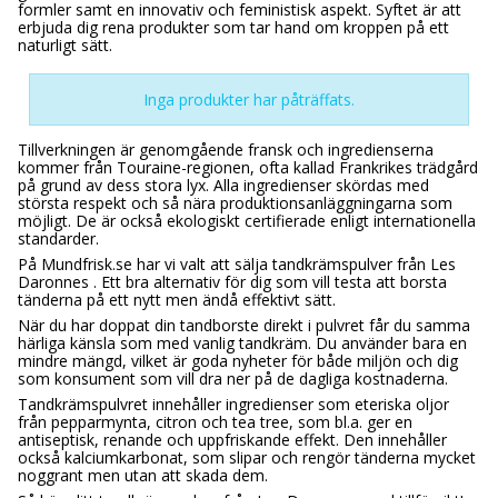
formler samt en innovativ och feministisk aspekt. Syftet är att
erbjuda dig rena produkter som tar hand om kroppen på ett
naturligt sätt.
Inga produkter har påträffats.
Tillverkningen är genomgående fransk och ingredienserna
kommer från Touraine-regionen, ofta kallad Frankrikes trädgård
på grund av dess stora lyx. Alla ingredienser skördas med
största respekt och så nära produktionsanläggningarna som
möjligt. De är också ekologiskt certifierade enligt internationella
standarder.
På Mundfrisk.se har vi valt att sälja tandkrämspulver från Les
Daronnes . Ett bra alternativ för dig som vill testa att borsta
tänderna på ett nytt men ändå effektivt sätt.
När du har doppat din tandborste direkt i pulvret får du samma
härliga känsla som med vanlig tandkräm. Du använder bara en
mindre mängd, vilket är goda nyheter för både miljön och dig
som konsument som vill dra ner på de dagliga kostnaderna.
Tandkrämspulvret innehåller ingredienser som eteriska oljor
från pepparmynta, citron och tea tree, som bl.a. ger en
antiseptisk, renande och uppfriskande effekt. Den innehåller
också kalciumkarbonat, som slipar och rengör tänderna mycket
noggrant men utan att skada dem.