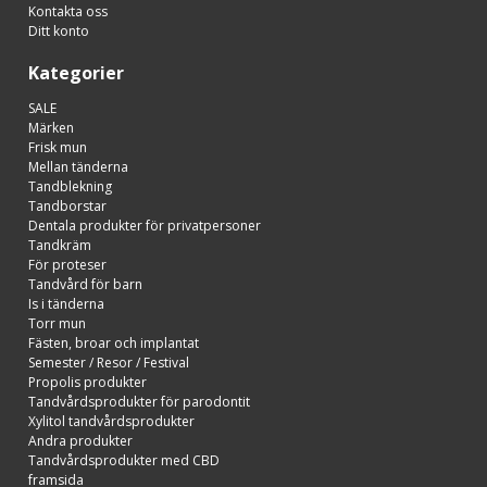
Kontakta oss
Ditt konto
Kategorier
SALE
Märken
Frisk mun
Mellan tänderna
Tandblekning
Tandborstar
Dentala produkter för privatpersoner
Tandkräm
För proteser
Tandvård för barn
Is i tänderna
Torr mun
Fästen, broar och implantat
Semester / Resor / Festival
Propolis produkter
Tandvårdsprodukter för parodontit
Xylitol tandvårdsprodukter
Andra produkter
Tandvårdsprodukter med CBD
framsida