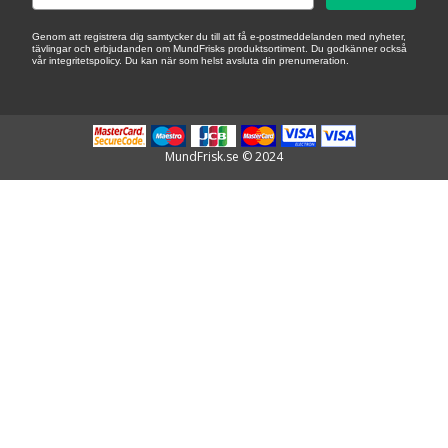
Genom att registrera dig samtycker du till att få e-postmeddelanden med nyheter,
tävlingar och erbjudanden om MundFrisks produktsortiment. Du godkänner också
vår integritetspolicy. Du kan när som helst avsluta din prenumeration.
MundFrisk.se © 2024