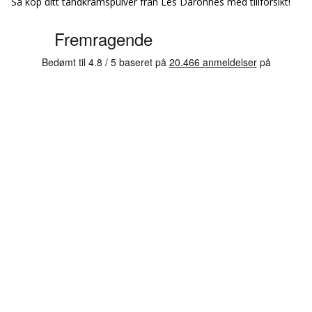
Så köp ditt tandkrämspulver från Les Daronnes med tillförsikt!