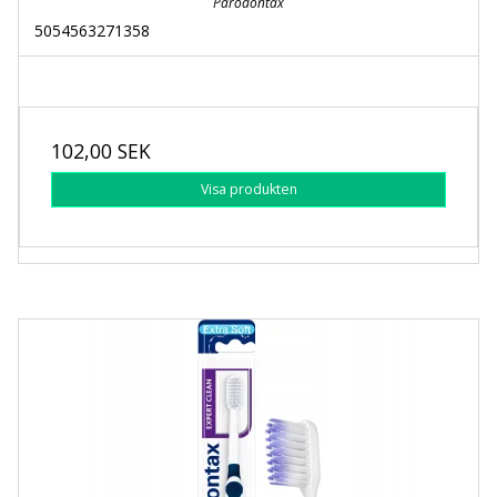
Parodontax
5054563271358
102,00 SEK
Visa produkten