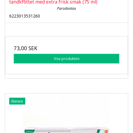
tandkf6ttet med extra frisk smak (75 ml)
Parodontax
6223013531260
73,00 SEK
Visa produkten
News