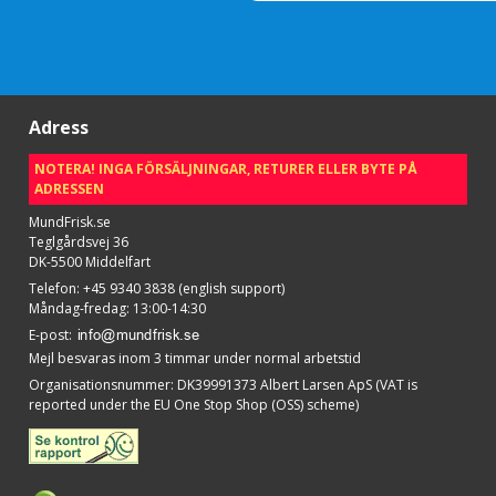
Adress
NOTERA! INGA FÖRSÄLJNINGAR, RETURER ELLER BYTE PÅ
ADRESSEN
MundFrisk.se
Teglgårdsvej 36
DK-5500 Middelfart
Telefon
:
+45 9340 3838 (english support)
Måndag-fredag: 13:00-14:30
E-post
:
Mejl besvaras inom 3 timmar under normal arbetstid
Organisationsnummer
:
DK39991373 Albert Larsen ApS (VAT is
reported under the EU One Stop Shop (OSS) scheme)