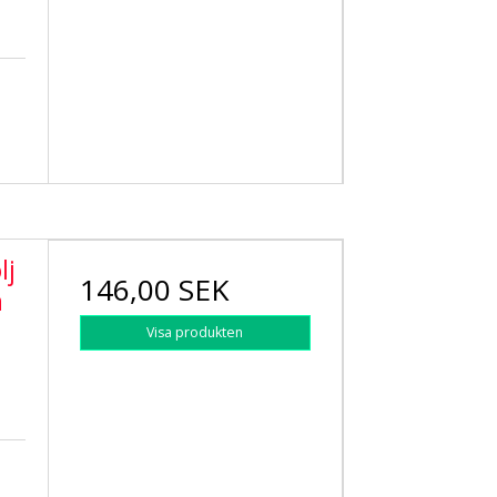
lj
146,00 SEK
h
Visa produkten