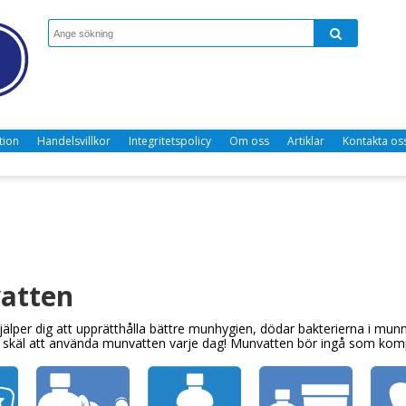
tion
Handelsvillkor
Integritetspolicy
Om oss
Artiklar
Kontakta os
atten
älper dig att upprätthålla bättre munhygien, dödar bakterierna i munn
käl att använda munvatten varje dag! Munvatten bör ingå som komple