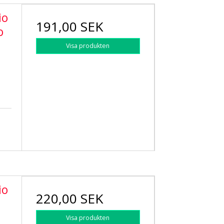
io
191,00 SEK
o
r
Visa produkten
io
220,00 SEK
Visa produkten