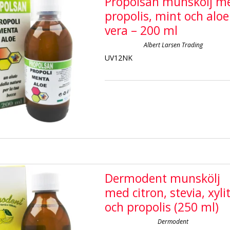
Propolsan munskölj m
propolis, mint och aloe
vera – 200 ml
Albert Larsen Trading
UV12NK
Dermodent munskölj
med citron, stevia, xyli
och propolis (250 ml)
Dermodent