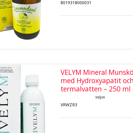
8019318000031
VELYM Mineral Munskö
med Hydroxyapatit oc
termalvatten – 250 ml
Velym
VRWZR3