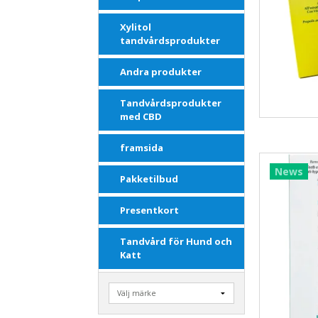
Xylitol
tandvårdsprodukter
Andra produkter
Tandvårdsprodukter
med CBD
framsida
News
Pakketilbud
Presentkort
Tandvård för Hund och
Katt