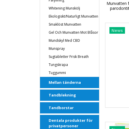
Påfyllning
Munvatten 
parodonti
Whitening Munskölj
Ekologiskt/naturligt Munvatten
Smaklöst Munvatten
News
Gel Och Munvatten Mot Blåsor
Mundskyl Med CBD
Munspray
Sugtabletter Frisk Breath
Tungskrapa
Tuggummi
Mellan tänderna
Tandblekning
Tandborstar
Dentala produkter för
privatpersoner