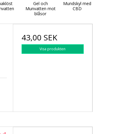
aklöst
Gel och
Mundskyl med
nvatten
Munvatten mot
CBD
blåsor
43,00 SEK
Visa produkten