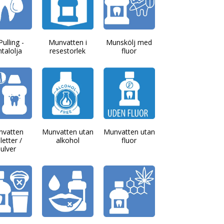
Pulling -
Munvatten i
Munskölj med
talolja
resestorlek
fluor
nvatten
Munvatten utan
Munvatten utan
letter /
alkohol
fluor
ulver