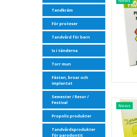
News
Tandkräm
För proteser
Tandvård för barn
Is i tänderna
Torr mun
Fästen, broar och
implantat
Semester / Resor /
Festival
News
Propolis produkter
Tandvårdsprodukter
för parodontit