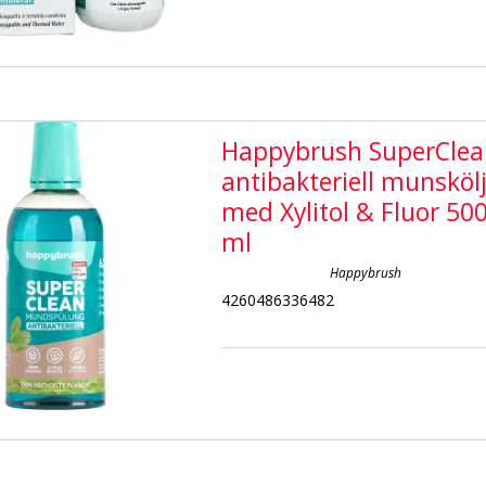
Happybrush SuperClea
antibakteriell munsköl
med Xylitol & Fluor 50
ml
Happybrush
4260486336482