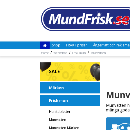
Shop
FRAKT priser
Ångerrätt och reklama
/
/
/
Home
Webbshop
Frisk mun
Munvatten
SALE
Märken
Munv
Frisk mun
Munvatten hj
många goda s
Halstabletter
Munvatten
Munvatten Märken