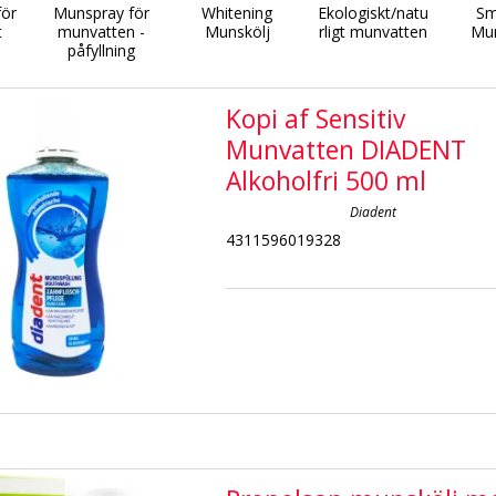
för
Munspray för
Whitening
Ekologiskt/natu
Sm
t
munvatten -
Munskölj
rligt munvatten
Mu
påfyllning
Kopi af Sensitiv
Munvatten DIADENT
Alkoholfri 500 ml
Diadent
4311596019328