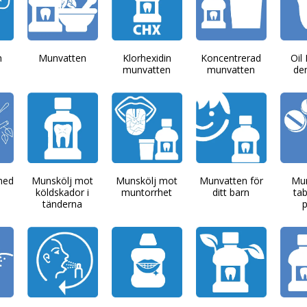
n
Munvatten
Klorhexidin
Koncentrerad
Oil 
munvatten
munvatten
den
med
Munskölj mot
Munskölj mot
Munvatten för
Mu
köldskador i
muntorrhet
ditt barn
tab
tänderna
p