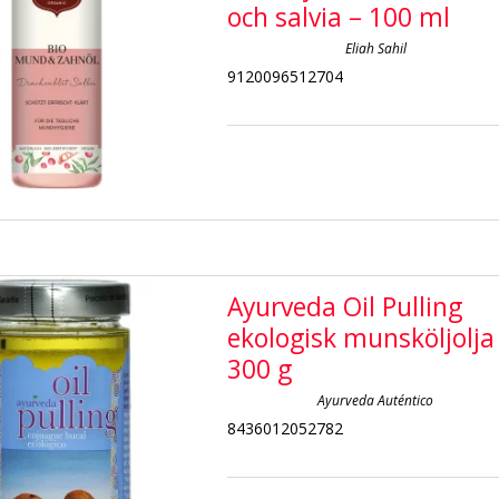
och salvia – 100 ml
Eliah Sahil
9120096512704
Ayurveda Oil Pulling
ekologisk munsköljolja
300 g
Ayurveda Auténtico
8436012052782