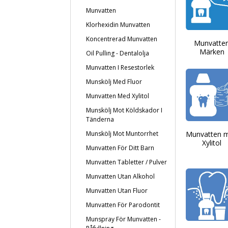
Munvatten
Klorhexidin Munvatten
Koncentrerad Munvatten
Munvatte
Märken
Oil Pulling - Dentalolja
Munvatten I Resestorlek
Munskölj Med Fluor
Munvatten Med Xylitol
Munskölj Mot Köldskador I
Tänderna
Munvatten 
Munskölj Mot Muntorrhet
Xylitol
Munvatten För Ditt Barn
Munvatten Tabletter / Pulver
Munvatten Utan Alkohol
Munvatten Utan Fluor
Munvatten För Parodontit
Munspray För Munvatten -