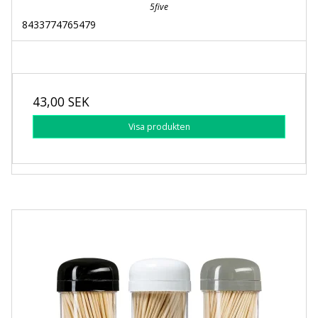
5five
8433774765479
43,00 SEK
Visa produkten