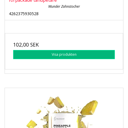
förpackade tandpetare
Wunder Zahnstocher
4262375930528
102,00 SEK
Visa produkten