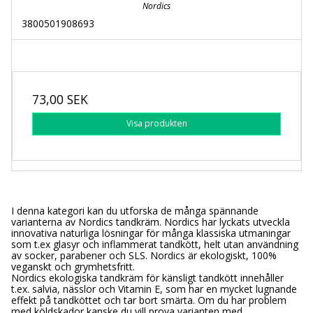
Nordics
3800501908693
73,00 SEK
Visa produkten
I denna kategori kan du utforska de många spännande
varianterna av Nordics tandkräm. Nordics har lyckats utveckla
innovativa naturliga lösningar för många klassiska utmaningar
som t.ex glasyr och inflammerat tandkött, helt utan användning
av socker, parabener och SLS. Nordics är ekologiskt, 100%
veganskt och grymhetsfritt.
Nordics ekologiska tandkräm för känsligt tandkött innehåller
t.ex. salvia, nässlor och Vitamin E, som har en mycket lugnande
effekt på tandköttet och tar bort smärta. Om du har problem
med köldskador kanske du vill prova varianten med