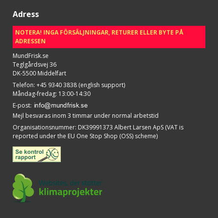
Adress
NOTERA! INGA FÖRSÄLJNINGAR, RETURER ELLER BYTE PÅ
ADRESSEN
MundFrisk.se
Teglgårdsvej 36
DK-5500 Middelfart
Telefon
:
+45 9340 3838 (english support)
Måndag-fredag: 13:00-14:30
E-post
:
Mejl besvaras inom 3 timmar under normal arbetstid
Organisationsnummer
:
DK39991373 Albert Larsen ApS (VAT is
reported under the EU One Stop Shop (OSS) scheme)