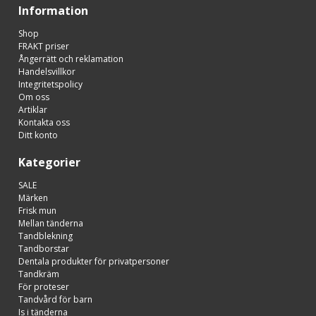
Information
Shop
FRAKT priser
Ångerrätt och reklamation
Handelsvillkor
Integritetspolicy
Om oss
Artiklar
Kontakta oss
Ditt konto
Kategorier
SALE
Märken
Frisk mun
Mellan tänderna
Tandblekning
Tandborstar
Dentala produkter för privatpersoner
Tandkräm
För proteser
Tandvård för barn
Is i tänderna