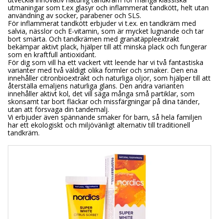
utmaningar som t.ex glasyr och inflammerat tandkött, helt utan
användning av socker, parabener och SLS.
För inflammerat tandkött erbjuder vi t.ex. en tandkräm med
salvia, nässlor och E-vitamin, som är mycket lugnande och tar
bort smärta. Och tandkrämen med granatäppleextrakt
bekämpar aktivt plack, hjälper till att minska plack och fungerar
som en kraftfull antioxidant.
För dig som vill ha ett vackert vitt leende har vi två fantastiska
varianter med två väldigt olika formler och smaker. Den ena
innehåller citronbioextrakt och naturliga oljor, som hjälper till att
återställa emaljens naturliga glans. Den andra varianten
innehåller aktivt kol, det vill säga många små partiklar, som
skonsamt tar bort fläckar och missfärgningar på dina tänder,
utan att försvaga din tandemalj.
Vi erbjuder även spännande smaker för barn, så hela familjen
har ett ekologiskt och miljövänligt alternativ till traditionell
tandkräm.