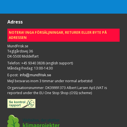
Adress
NOTERA! INGA FÖRSÄLJNINGAR, RETURER ELLER BYTE PÅ
ADRESSEN
MundFrisk.se
Teglgårdsvej 36
DK-5500 Middelfart
Telefon
:
+45 9340 3838 (english support)
Måndag-fredag: 13:00-14:30
E-post
:
Mejl besvaras inom 3 timmar under normal arbetstid
Organisationsnummer
:
DK39991373 Albert Larsen ApS (VAT is
reported under the EU One Stop Shop (OSS) scheme)