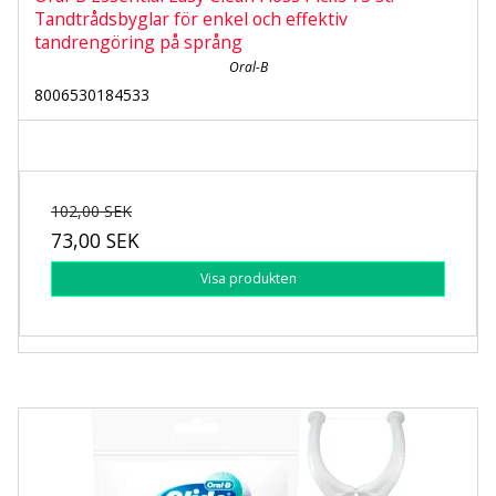
Tandtrådsbyglar för enkel och effektiv
tandrengöring på språng
Oral-B
8006530184533
102,00 SEK
73,00 SEK
Visa produkten