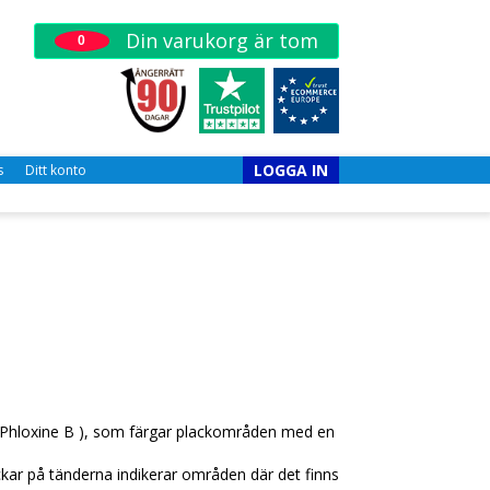
Din varukorg är tom
0
LOGGA IN
s
Ditt konto
Phloxine
B
), som
färgar
plackområden med
en
ckar på
tänderna
indikerar
områden där
det finns