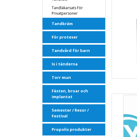
Tandläkarsats För
Privatpersoner
Tandkräm
För proteser
Tandvård för barn
Is i tänderna
Torr mun
Fästen, broar och
implantat
Semester / Resor /
Festival
Propolis produkter