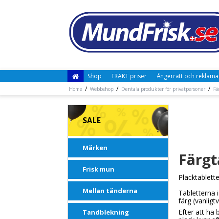
Shop
FRAKT priser
Ångerrätt och reklama
/
/
/
Home
Webbshop
Dentala produkter för privatpersoner
Fä
SALE
Märken
Färgt
Frisk mun
Placktablette
Mellan tänderna
Tabletterna
färg
(vanligtv
Efter att ha
Tandblekning