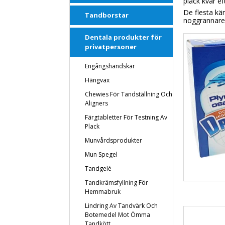
plack
kvar ef
De flesta kän
Tandborstar
noggrannare
Dentala produkter för
privatpersoner
Engångshandskar
Hängvax
Chewies För Tandställning Och
Aligners
Färgtabletter För Testning Av
Plack
Munvårdsprodukter
Mun Spegel
Tandgelé
Tandkrämsfyllning För
Hemmabruk
Lindring Av Tandvärk Och
Botemedel Mot Ömma
Tandkött