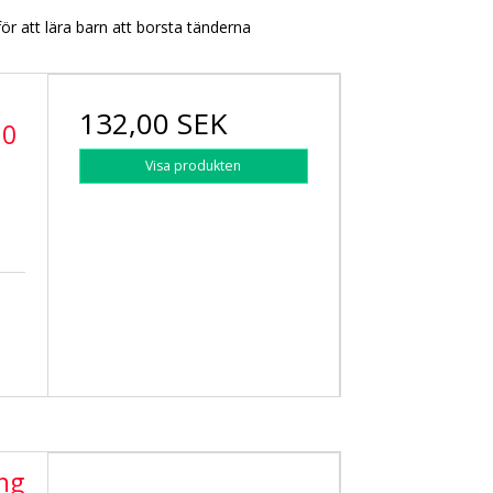
ör att lära barn att borsta tänderna
132,00 SEK
10
Visa produkten
ing