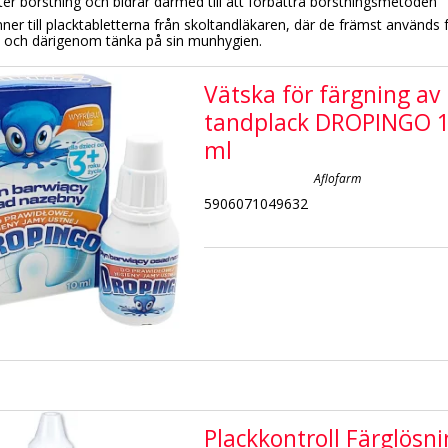
ter
borstning och bidrar därmed
till att förbättra
borstningsmetoden
ner till placktabletterna från skoltandläkaren, där de främst används f
 och därigenom tänka på sin munhygien.
Vätska för färgning av
tandplack DROPINGO 
ml
Aflofarm
5906071049632
Plackkontroll Färglösn