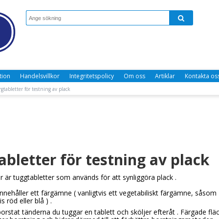
tion
Handelsvillkor
Integritetspolicy
Om oss
Artiklar
Kontakta os
rgtabletter för testning av plack
abletter för testning av plack
r
är
tuggtabletter
som
används för att
synliggöra
plack
.
innehåller
ett färgämne
(
vanligtvis ett
vegetabiliskt
färgämne, såsom
is
röd eller blå
)
.
 borstat tänderna
du tuggar
en tablett
och
sköljer efteråt
.
Färgade
flä