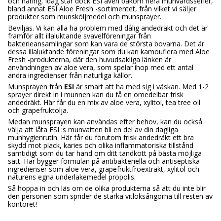
och näring. Idag står dock ESI även bakom flera munvårdsserier,
bland annat ESI Aloe Fresh -sortimentet, från vilket vi säljer
produkter som munsköljmedel och munsprayer.
Beviljas. Vi kan alla ha problem med dålig andedräkt och det är
framför allt illaluktande svavelföreningar från
bakterieansamlingar som kan vara de största bovarna. Det är
dessa illaluktande föreningar som du kan kamouflera med Aloe
Fresh -produkterna, där den huvudsakliga länken är
användningen av aloe vera, som spelar ihop med ett antal
andra ingredienser från naturliga källor.
Munsprayen från
ESI
är smart att ha med sig i väskan. Med 1-2
sprayer direkt in i munnen kan du få en omedelbar frisk
andedräkt. Här får du en mix av aloe vera, xylitol, tea tree oil
och grapefruktolja.
Medan munsprayen kan användas efter behov, kan du också
välja att låta ESI :s munvatten bli en del av din dagliga
munhygienrutin. Här får du förutom frisk andedräkt ett bra
skydd mot plack, karies och olika inflammatoriska tillstånd
samtidigt som du tar hand om ditt tandkött på bästa möjliga
sätt. Här bygger formulan på antibakteriella och antiseptiska
ingredienser som aloe vera, grapefruktfröextrakt, xylitol och
naturens egna underläkemedel propolis.
Så hoppa in och läs om de olika produkterna så att du inte blir
den personen som sprider de starka vitlöksångorna till resten av
kontoret!