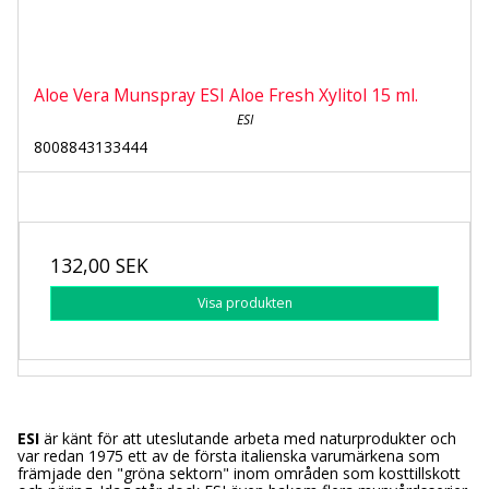
Aloe Vera Munspray ESI Aloe Fresh Xylitol 15 ml.
ESI
8008843133444
132,00 SEK
Visa produkten
ESI
är känt för att uteslutande arbeta med naturprodukter och
var redan 1975 ett av de första italienska varumärkena som
främjade den "gröna sektorn" inom områden som kosttillskott