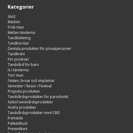
Kategorier
SALE
Märken
Frisk mun
Mellan tänderna
Tandblekning
Tandborstar
Dentala produkter för privatpersoner
Tandkräm
För proteser
Tandvård för barn
Is i tänderna
Torr mun
Fästen, broar och implantat
Semester / Resor / Festival
Propolis produkter
Tandvårdsprodukter för parodontit
Xylitol tandvårdsprodukter
Andra produkter
Tandvårdsprodukter med CBD
framsida
Pakketilbud
Presentkort