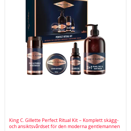
King C. Gillette Perfect Ritual Kit – Komplett skägg-
och ansiktsvårdset för den moderna gentlemannen