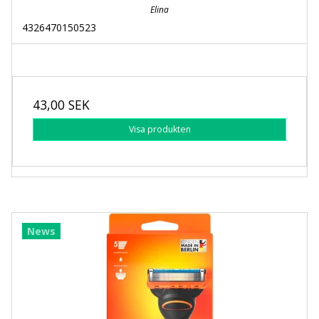
Elina
4326470150523
43,00 SEK
Visa produkten
News