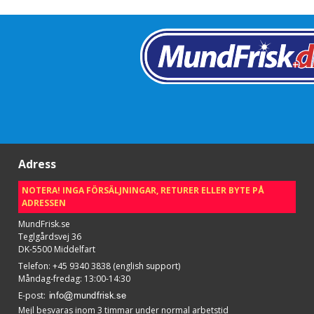
Adress
NOTERA! INGA FÖRSÄLJNINGAR, RETURER ELLER BYTE PÅ
ADRESSEN
MundFrisk.se
Teglgårdsvej 36
DK-5500 Middelfart
Telefon
:
+45 9340 3838 (english support)
Måndag-fredag: 13:00-14:30
E-post
:
Mejl besvaras inom 3 timmar under normal arbetstid