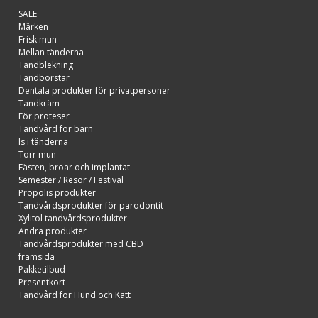
SALE
Märken
Frisk mun
Mellan tänderna
Tandblekning
Tandborstar
Dentala produkter för privatpersoner
Tandkräm
För proteser
Tandvård för barn
Is i tänderna
Torr mun
Fästen, broar och implantat
Semester / Resor / Festival
Propolis produkter
Tandvårdsprodukter för parodontit
Xylitol tandvårdsprodukter
Andra produkter
Tandvårdsprodukter med CBD
framsida
Pakketilbud
Presentkort
Tandvård för Hund och Katt