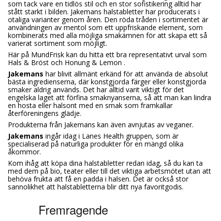
som tack vare en tidlös stil och en stor sofistikering alltid har
stått starkt i bilden. Jakemans halstabletter har producerats i
otaliga varianter genom åren. Den röda tråden i sortimentet är
användningen av mentol som ett uppfriskande element, som
kombinerats med alla möjliga smakämnen för att skapa ett så
varierat sortiment som möjligt.
Här på MundFrisk kan du hitta ett bra representativt urval som
Hals & Bröst och Honung & Lemon .
Jakemans
har blivit allmänt erkänd för att använda de absolut
bästa ingredienserna, där konstgjorda färger eller konstgjorda
smaker aldrig används. Det har alltid varit viktigt för det
engelska laget att förfina smaknyanserna, så att man kan lindra
en hosta eller halsont med en smak som framkallar
återföreningens glädje.
Produkterna från Jakemans kan även avnjutas av veganer.
Jakemans
ingår idag i Lanes Health gruppen, som är
specialiserad på naturliga produkter för en mängd olika
åkommor.
Kom ihåg att köpa dina halstabletter redan idag, så du kan ta
med dem på bio, teater eller till det viktiga arbetsmötet utan att
behöva frukta att få en padda i halsen. Det är också stor
sannolikhet att halstabletterna blir ditt nya favoritgodis.