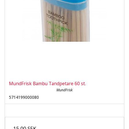
MundFrisk Bambu Tandpetare 60 st.
MundFrisk
5714199000080
15,00 SEK