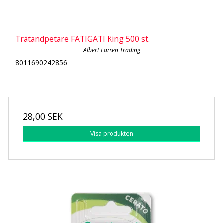
Trätandpetare FATIGATI King 500 st.
Albert Larsen Trading
8011690242856
28,00 SEK
Visa produkten