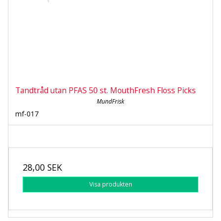
Tandtråd utan PFAS 50 st. MouthFresh Floss Picks
MundFrisk
mf-017
28,00 SEK
Visa produkten