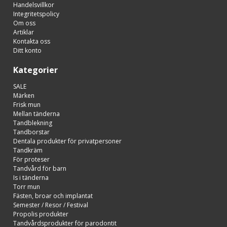
Handelsvillkor
Integritetspolicy
Om oss
Artiklar
Kontakta oss
Ditt konto
Kategorier
SALE
Märken
Frisk mun
Mellan tänderna
Tandblekning
Tandborstar
Dentala produkter för privatpersoner
Tandkräm
För proteser
Tandvård för barn
Is i tänderna
Torr mun
Fästen, broar och implantat
Semester / Resor / Festival
Propolis produkter
Tandvårdsprodukter för parodontit