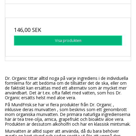
146,00 SEK
Visa produkten
Dr. Organic tittar alltid noga på varje ingrediens i de individuella
formlerna för att bedöma om de tillsätter det de ska, eller om
de faktiskt kan ersättas med ett alternativ som är mycket mer
användbart. Det är t.ex. ofta fallet med vatten, som hos Dr.
Organic ersätts helst med aloe vera.
På MundFrisk.se har vi flera produkter från Dr. Organic ,
inklusive deras munvatten , som beskrivs som ett genombrott
inom organiska munvatten. De primära naturliga ingredienserna
här är tea tree-olja, arnica, grapefrukt och bioaktiv aloe vera.
Produkten är dessutom alkoholfri och har en klassisk mintsmak.
Munvatten är alltid super att använda, då du bara behöver
gurgla en kort stund och sedan spotta ut för att uppnå den