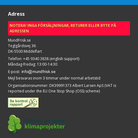
Adress
NOTERA! INGA FÖRSÄLJNINGAR, RETURER ELLER BYTE PÅ
ADRESSEN
MundFrisk.se
Teglgårdsvej 36
DK-5500 Middelfart
Telefon
:
+45 9340 3838 (english support)
Måndag-fredag: 13:00-14:30
E-post
:
Mejl besvaras inom 3 timmar under normal arbetstid
Organisationsnummer
:
DK39991373 Albert Larsen ApS (VAT is
reported under the EU One Stop Shop (OSS) scheme)