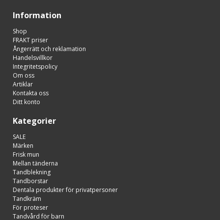
Information
Shop
FRAKT priser
Ångerrätt och reklamation
Handelsvillkor
Integritetspolicy
Om oss
Artiklar
Kontakta oss
Ditt konto
Kategorier
SALE
Märken
Frisk mun
Mellan tänderna
Tandblekning
Tandborstar
Dentala produkter för privatpersoner
Tandkräm
För proteser
Tandvård för barn