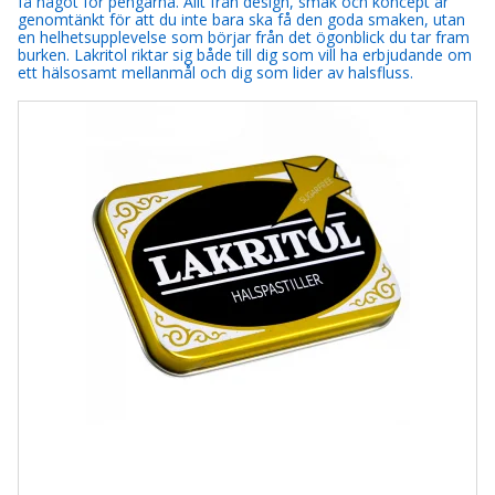
få något för pengarna. Allt från design, smak och koncept är
genomtänkt för att du inte bara ska få den goda smaken, utan
en helhetsupplevelse som börjar från det ögonblick du tar fram
burken. Lakritol riktar sig både till dig som vill ha erbjudande om
ett hälsosamt mellanmål och dig som lider av halsfluss.