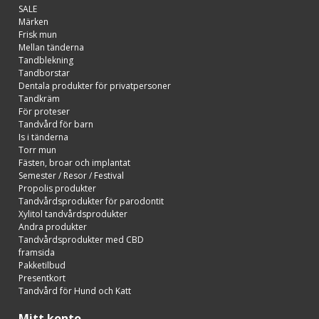
SALE
Märken
Frisk mun
Mellan tänderna
Tandblekning
Tandborstar
Dentala produkter för privatpersoner
Tandkräm
För proteser
Tandvård för barn
Is i tänderna
Torr mun
Fästen, broar och implantat
Semester / Resor / Festival
Propolis produkter
Tandvårdsprodukter för parodontit
Xylitol tandvårdsprodukter
Andra produkter
Tandvårdsprodukter med CBD
framsida
Pakketilbud
Presentkort
Tandvård för Hund och Katt
Mitt konto