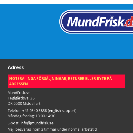
Adress
NOTERA! INGA FÖRSÄLJNINGAR, RETURER ELLER BYTE PÅ
ADRESSEN
MundFrisk.se
Teglgårdsvej 36
DK-5500 Middelfart
Telefon
:
+45 9340 3838 (english support)
Måndag-fredag: 13:00-14:30
E-post
:
Mejl besvaras inom 3 timmar under normal arbetstid