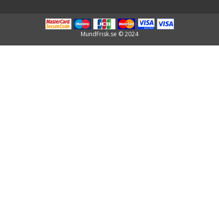
MundFrisk.se © 2024