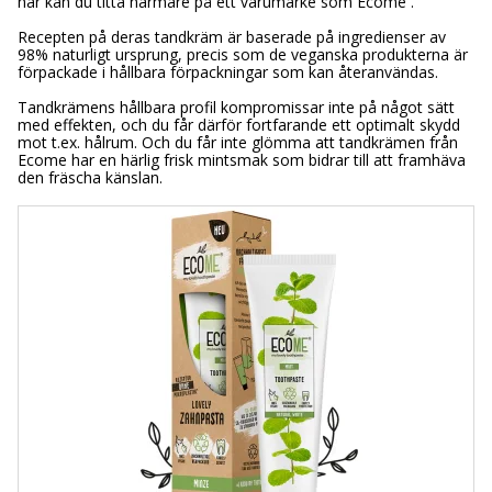
här kan du titta närmare på ett varumärke som Ecome .
Recepten på deras tandkräm är baserade på ingredienser av
98% naturligt ursprung, precis som de veganska produkterna är
förpackade i hållbara förpackningar som kan återanvändas.
Tandkrämens hållbara profil kompromissar inte på något sätt
med effekten, och du får därför fortfarande ett optimalt skydd
mot t.ex. hålrum. Och du får inte glömma att tandkrämen från
Ecome har en härlig frisk mintsmak som bidrar till att framhäva
den fräscha känslan.