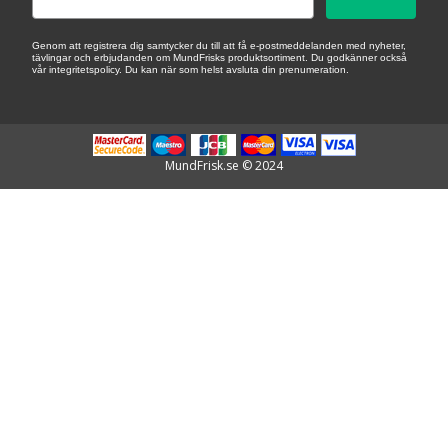
Genom att registrera dig samtycker du till att få e-postmeddelanden med nyheter,
tävlingar och erbjudanden om MundFrisks produktsortiment. Du godkänner också
vår integritetspolicy. Du kan när som helst avsluta din prenumeration.
MundFrisk.se © 2024