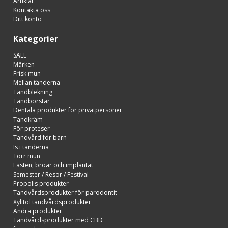
Artiklar
Kontakta oss
Ditt konto
Kategorier
SALE
Märken
Frisk mun
Mellan tänderna
Tandblekning
Tandborstar
Dentala produkter för privatpersoner
Tandkräm
För proteser
Tandvård för barn
Is i tänderna
Torr mun
Fästen, broar och implantat
Semester / Resor / Festival
Propolis produkter
Tandvårdsprodukter för parodontit
Xylitol tandvårdsprodukter
Andra produkter
Tandvårdsprodukter med CBD