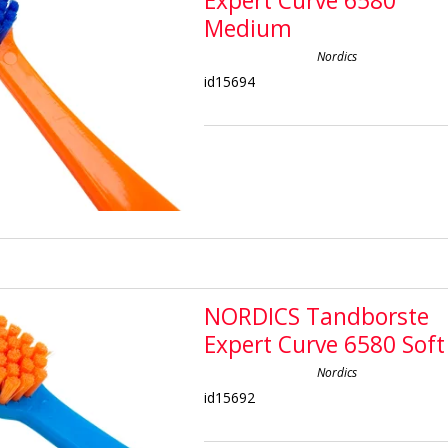
Expert Curve 6580
Medium
Nordics
id15694
NORDICS Tandborste
Expert Curve 6580 Soft
Nordics
id15692