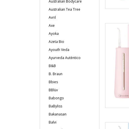
Australian Bodycare
Australian Tea Tree
Avril
Axe
Ayoka
Azeta Bio
Ayouth Veda
Ayurveda Auténtico
B&B
B. Braun
Bbies
BBlüv
Babongo
BaByliss
Bakanasan
Balvi