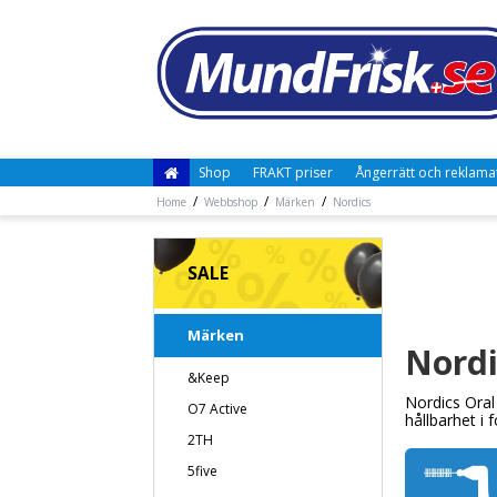
Shop
FRAKT priser
Ångerrätt och reklama
/
/
/
Home
Webbshop
Märken
Nordics
SALE
Märken
Nordi
&Keep
Nordics Oral
O7 Active
hållbarhet i 
2TH
5five