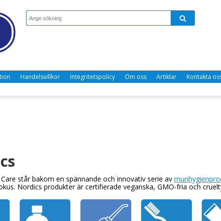
tion
Handelsvillkor
Integritetspolicy
Om oss
Artiklar
Kontakta os
cs
 Care står bakom en spännande och innovativ serie av
munhygienpro
fokus. Nordics produkter är certifierade veganska, GMO-fria och cruelty