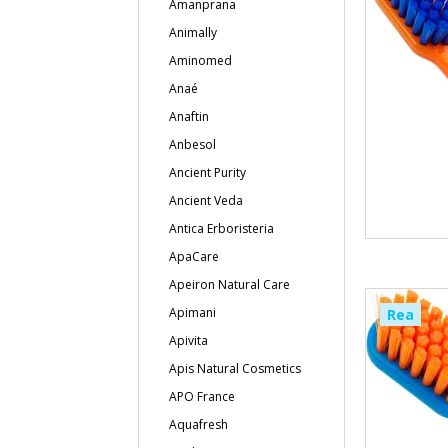
Amanprana
Animally
Aminomed
Anaé
Anaftin
Anbesol
Ancient Purity
Ancient Veda
Antica Erboristeria
ApaCare
Apeiron Natural Care
Apimani
Rea
Apivita
Apis Natural Cosmetics
APO France
Aquafresh