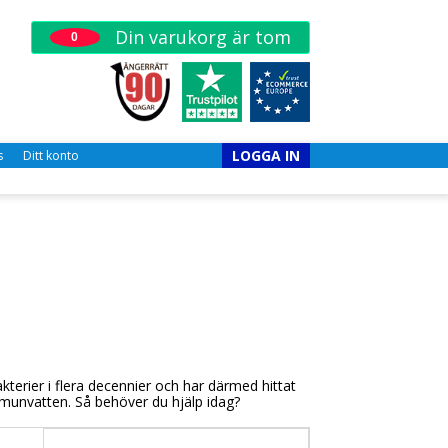
Din varukorg är tom
0
LOGGA IN
s
Ditt konto
terier i flera decennier och har därmed hittat
t munvatten. Så behöver du hjälp idag?