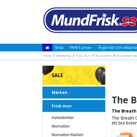
Shop
FRAKT priser
Ångerrätt och reklama
/
/
/
/
Home
Webbshop
Frisk mun
Munvatten
Munvatten M
SALE
Märken
The B
Frisk mun
The Breath
Halstabletter
The Breath C
ett bra botem
Munvatten
Munvatten Märken