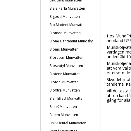
Bexident Munvatten
Biala Perla Munvatten
Bigood Munvatten
Bio Madent Munvatten
Biomed Munvatten
Hos MundFris
hemland USA 
Bione Dentamint Mundskyl
Munsköljvätsk
Bioniq Munvatten
vardagen med
andedräkt fö
Biorepair Munvatten
Munsköljena
Bioseptyl Munvatten
att vara väl 
eftersom de 
Biotene Munvatten
Skyddet mot 
Bioton Munvatten
tänderna. Ka
BioXtra Munvatten
Vill du testa
att du kan få
Bish Effect Munvatten
gång för alla
BlanX Munvatten
Bluem Munvatten
BMS Dental Munvatten