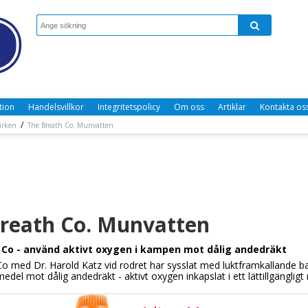
tion
Handelsvillkor
Integritetspolicy
Om oss
Artiklar
Kontakta os
/
ärken
The Breath Co. Munvatten
reath Co. Munvatten
 Co - använd aktivt oxygen i kampen mot dålig andedräkt
o med Dr. Harold Katz vid rodret har sysslat med luktframkallande bak
edel mot dålig andedräkt - aktivt oxygen inkapslat i ett lättillgänglig