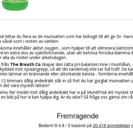
k hittar du flera av de munvatten som har bidragit till att ge Dr. Ha
såväl som i resten av världen.
orna innehåller aktivt oxygen , som hjälper till att eliminera luktstör
 en extra dos av självförtroende, utan att behöva försöka klämma iho
r alla du möter under arbetsdagen.
 från
The Breath Co
skapar den rätta pH-balansen inne i munhålan, s
skyddad mot syraangrepp, så att din tandemalj inte tar full träff. De 
inte lämnar en brännande eller uttorkande känsla - formlerna innehålle
12 timmars dålig andedräkt slår in så fort du har gurglat munvatten u
n det vara mycket lättare?
 ännu fler medel mot dålig andedräkt har vi på MundFrisk ett mycket st
 en bild på hur vi kan hjälpa dig. Är du vilse? Så fråga oss gärna om r
.