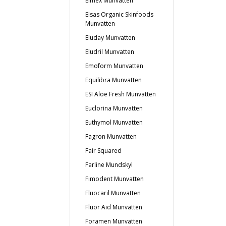
Elmex Munvatten
Elsas Organic Skinfoods
Munvatten
Eluday Munvatten
Eludril Munvatten
Emoform Munvatten
Equilibra Munvatten
ESI Aloe Fresh Munvatten
Euclorina Munvatten
Euthymol Munvatten
Fagron Munvatten
Fair Squared
Farline Mundskyl
Fimodent Munvatten
Fluocaril Munvatten
Fluor Aid Munvatten
Foramen Munvatten