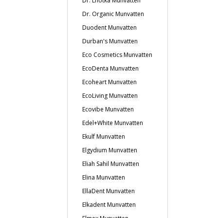
Dr. Lhotka Munvatten
Dr. Organic Munvatten
Duodent Munvatten
Durban's Munvatten
Eco Cosmetics Munvatten
EcoDenta Munvatten
Ecoheart Munvatten
EcoLiving Munvatten
Ecovibe Munvatten
Edel+White Munvatten
Ekulf Munvatten
Elgydium Munvatten
Eliah Sahil Munvatten
Elina Munvatten
EllaDent Munvatten
Elkadent Munvatten