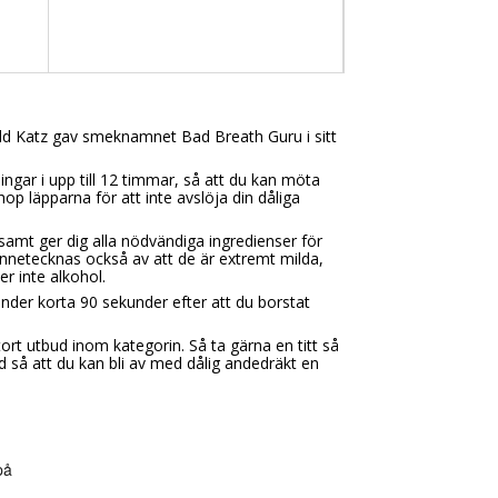
rold Katz gav smeknamnet Bad Breath Guru i sitt
ningar i upp till 12 timmar, så att du kan möta
p läpparna för att inte avslöja din dåliga
amt ger dig alla nödvändiga ingredienser för
kännetecknas också av att de är extremt milda,
r inte alkohol.
nder korta 90 sekunder efter att du borstat
ort utbud inom kategorin. Så ta gärna en titt så
åd så att du kan bli av med dålig andedräkt en