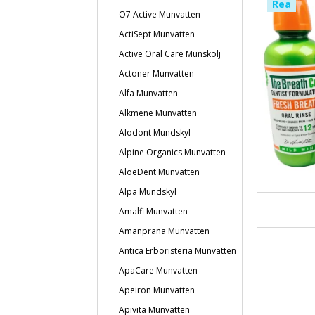
Rea
O7 Active Munvatten
ActiSept Munvatten
Active Oral Care Munskölj
Actoner Munvatten
Alfa Munvatten
Alkmene Munvatten
Alodont Mundskyl
Alpine Organics Munvatten
AloeDent Munvatten
Alpa Mundskyl
Amalfi Munvatten
Amanprana Munvatten
Antica Erboristeria Munvatten
ApaCare Munvatten
Apeiron Munvatten
Apivita Munvatten