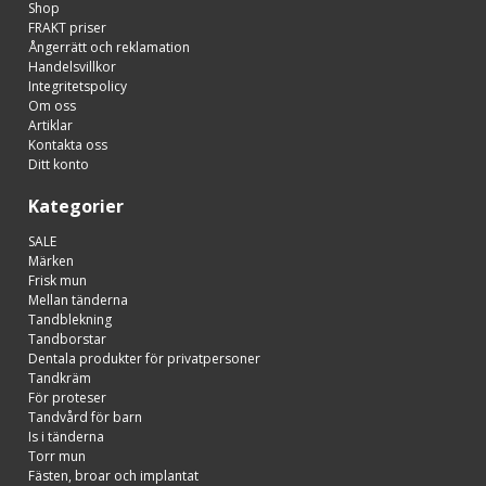
Shop
FRAKT priser
Ångerrätt och reklamation
Handelsvillkor
Integritetspolicy
Om oss
Artiklar
Kontakta oss
Ditt konto
Kategorier
SALE
Märken
Frisk mun
Mellan tänderna
Tandblekning
Tandborstar
Dentala produkter för privatpersoner
Tandkräm
För proteser
Tandvård för barn
Is i tänderna
Torr mun
Fästen, broar och implantat