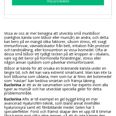
Visa produkten
Vissa av oss är mer benägna att utveckla små munblåsor
(vanligtvis kända som blåsor eller munsår) än andra, och detta
kan bero på en mängd olika faktorer, såsom stress, ett svagt
immunförsvar, vävnadsskador från bett, irritation från proteser
och tandställning, eller konsumtion av vissa livsmedel. Ofta är
dessa små blåsor ett tydligt tecken på att kroppen är i obalans,
vare sig det beror på hormonella förändringar, stress eller
någon annan sjukdom som påverkar immunförsvaret.
Blåsor är kända för att orsaka en brännande känsla under en
längre tid, och det kan vara extremt smärtsamt. Man kan inte ta
bort blåsorna som sådana, men som tur är finns det botemedel
som "nästan" kan bedöva smärtan och främja läkning.
Euclorina
är ett av de varumärken som har expertis inom alla
typer av munsår och har utvecklat speciella geler för detta
problemområde.
Euclorina
Afte är till exempel en gel byggd kring en mer
avancerad Hyalurofilm-teknik, som bland annat innehåller
hyaluronsyra samt ett filmbildande medel. Gelen har 5
specialeffekter. Först och främst skapar den en upp till 8 timmar
lång barriär mot olika yttre ämnen, så att du inte känner den