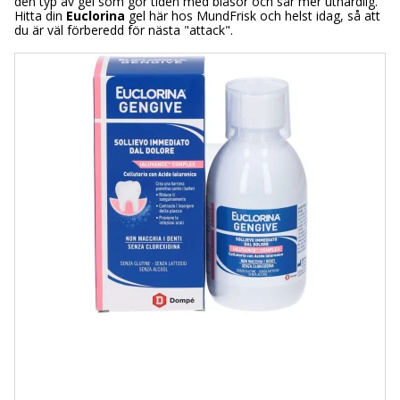
den typ av gel som gör tiden med blåsor och sår mer uthärdlig.
Hitta din
Euclorina
gel här hos MundFrisk och helst idag, så att
du är väl förberedd för nästa "attack".