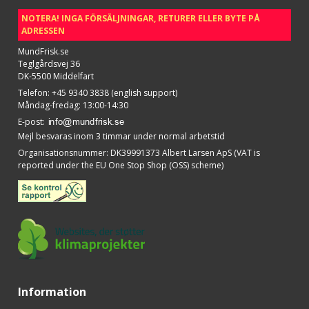
NOTERA! INGA FÖRSÄLJNINGAR, RETURER ELLER BYTE PÅ
ADRESSEN
MundFrisk.se
Teglgårdsvej 36
DK-5500 Middelfart
Telefon
:
+45 9340 3838 (english support)
Måndag-fredag: 13:00-14:30
E-post
:
Mejl besvaras inom 3 timmar under normal arbetstid
Organisationsnummer
:
DK39991373 Albert Larsen ApS (VAT is
reported under the EU One Stop Shop (OSS) scheme)
Information