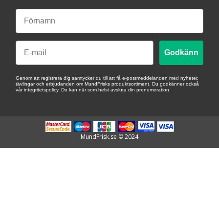
Email
Godkänn
Genom att registrera dig samtycker du till att få e-postmeddelanden med nyheter,
tävlingar och erbjudanden om MundFrisks produktsortiment. Du godkänner också
vår integritetspolicy. Du kan när som helst avsluta din prenumeration.
MundFrisk.se © 2024