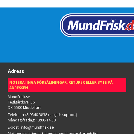
Adress
NOTERA! INGA FÖRSÄLJNINGAR, RETURER ELLER BYTE PÅ
ADRESSEN
MundFrisk.se
Teglgårdsvej 36
DK-5500 Middelfart
Telefon
:
+45 9340 3838 (english support)
Måndag-fredag: 13:00-14:30
E-post
:
Mejl besvaras inom 3 timmar under normal arbetstid