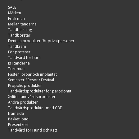
SALE
Märken
Frisk mun
Mellan tänderna
Tandblekning
Tandborstar
Dentala produkter för privatpersoner
Tandkräm
För proteser
Tandvård för barn
Is i tänderna
Torr mun
Fästen, broar och implantat
Semester / Resor / Festival
Propolis produkter
Tandvårdsprodukter för parodontit
Xylitol tandvårdsprodukter
Andra produkter
Tandvårdsprodukter med CBD
framsida
Pakketilbud
Presentkort
Tandvård för Hund och Katt