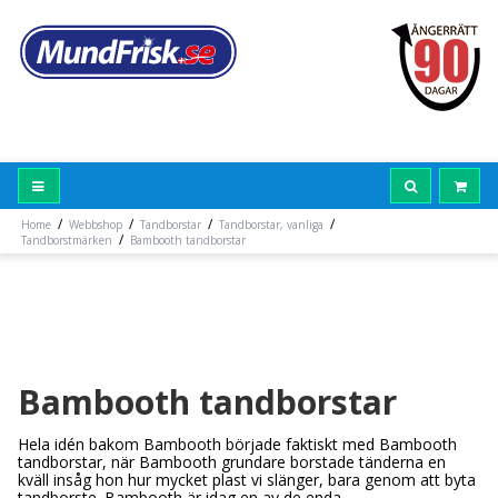
/
/
/
/
Home
Webbshop
Tandborstar
Tandborstar, vanliga
/
Tandborstmärken
Bambooth tandborstar
Bambooth tandborstar
Hela idén bakom Bambooth började faktiskt med Bambooth
tandborstar, när Bambooth grundare borstade tänderna en
kväll insåg hon hur mycket plast vi slänger, bara genom att byta
tandborste. Bambooth är idag en av de enda