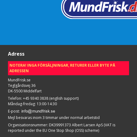
Adress
NOTERA! INGA FÖRSÄLJNINGAR, RETURER ELLER BYTE PÅ
ADRESSEN
MundFrisk.se
Teglgårdsvej 36
DK-5500 Middelfart
Telefon
:
+45 9340 3838 (english support)
Måndag-fredag: 13:00-14:30
E-post
:
Mejl besvaras inom 3 timmar under normal arbetstid
Organisationsnummer
:
DK39991373 Albert Larsen ApS (VAT is
reported under the EU One Stop Shop (OSS) scheme)