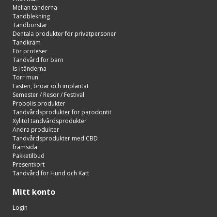
Mellan tänderna
Tandblekning
Tandborstar
Dentala produkter för privatpersoner
Tandkräm
För proteser
Tandvård för barn
Is i tänderna
Torr mun
Fästen, broar och implantat
Semester / Resor / Festival
Propolis produkter
Tandvårdsprodukter för parodontit
Xylitol tandvårdsprodukter
Andra produkter
Tandvårdsprodukter med CBD
framsida
Pakketilbud
Presentkort
Tandvård för Hund och Katt
Mitt konto
Login