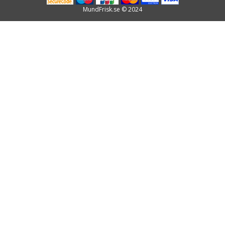
MundFrisk.se © 2024