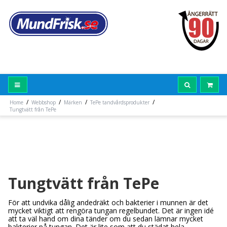
/
/
/
/
Home
Webbshop
Märken
TePe tandvårdsprodukter
Tungtvätt från TePe
Tungtvätt från TePe
För att undvika dålig andedräkt och bakterier i munnen är det
mycket viktigt att rengöra tungan regelbundet. Det är ingen idé
att ta väl hand om dina tänder om du sedan lämnar mycket
bakterier på tungan. Det är lite som att du städat hela