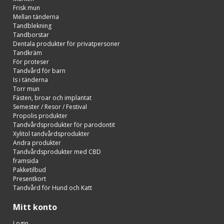
Frisk mun
Mellan tänderna
Tandblekning
Tandborstar
Dentala produkter för privatpersoner
Tandkräm
För proteser
Tandvård för barn
Is i tänderna
Torr mun
Fästen, broar och implantat
Semester / Resor / Festival
Propolis produkter
Tandvårdsprodukter för parodontit
Xylitol tandvårdsprodukter
Andra produkter
Tandvårdsprodukter med CBD
framsida
Pakketilbud
Presentkort
Tandvård för Hund och Katt
Mitt konto
Login