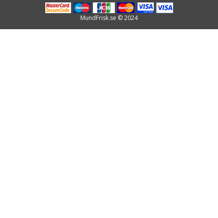
MundFrisk.se © 2024