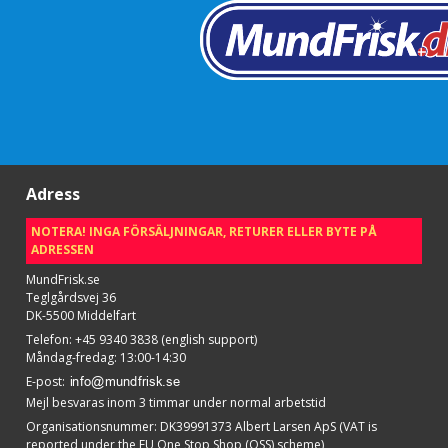
Adress
NOTERA! INGA FÖRSÄLJNINGAR, RETURER ELLER BYTE PÅ
ADRESSEN
MundFrisk.se
Teglgårdsvej 36
DK-5500 Middelfart
Telefon
:
+45 9340 3838 (english support)
Måndag-fredag: 13:00-14:30
E-post
:
Mejl besvaras inom 3 timmar under normal arbetstid
Organisationsnummer
:
DK39991373 Albert Larsen ApS (VAT is
reported under the EU One Stop Shop (OSS) scheme)