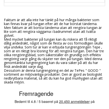
Faktum är att alla inte har tänkt på hur många bakterier som
kan finnas kvar på tungan efter att de har borstat tänderna.
Men faktum är att borsta tänderna utan att rengöra tungan är
lite som att rengöra väggarna i badrummet utan att tvätta
golvet.
Med mycket bakterier på tungan kan du riskera att få riktigt
dålig andedräkt, något som de flesta av oss förmodligen skulle
vilja undvika. Som tur är kan vi erbjuda tungrengöringen Tepe ,
som är en riktigt bra lösning för att rengöra tungan. Den har tre
olika rengöringsblad, som säkerställer en grundlig och effektiv
rengöring varje gång du skjuter ner den på tungan. Med denna
genomtänkta tungrengöring kan du vara säker på att du har
frisk andedräkt varje dag.
Dessutom är denna tungrengöring en del av TePes " GOOD "
sortiment av miljövänliga produkter. Den är gjord av biologiskt
nedbrytbara material, så att du kan ha god munhygien utan att
skada miljön.