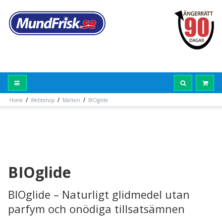
/
/
/
Home
Webbshop
Märken
BIOglide
BIOglide
BIOglide – Naturligt glidmedel utan
parfym och onödiga tillsatsämnen