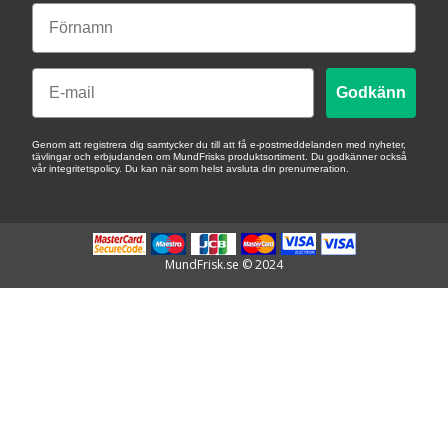
Email
Godkänn
Genom att registrera dig samtycker du till att få e-postmeddelanden med nyheter,
tävlingar och erbjudanden om MundFrisks produktsortiment. Du godkänner också
vår integritetspolicy. Du kan när som helst avsluta din prenumeration.
MundFrisk.se © 2024