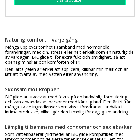
Visa produkten
Naturlig komfort – varje gång
Många upplever torrhet i samband med hormonella
förändringar, medicin, stress eller helt enkelt som en naturlig del
av vardagen. BIOglide tillför extra fukt och smidighet, så att
obehag minskar och komforten ökar.
Den lätta gelen är enkel att applicera, klibbar minimalt och är
lätt att tvätta av med vatten efter användning.
Skonsam mot kroppen
BIOglide är utvecklat med fokus på en hudvänlig formulering
och kan användas av personer med känslig hud. Den är fri från
många av de ingredienser som vissa föredrar att undvika i
intima produkter, vilket gör den lämplig för daglig användning.
Lämplig tillsammans med kondomer och sexleksaker
Som vattenbaserat glidmedel är BIOglide kompatibelt med
latexkondomer och de flesta typer av sexleksaker. Det gör