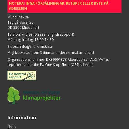
NOTERA! INGA FÖRSÄLJNINGAR, RETURER ELLER BYTE PÅ
ADRESSEN
MundFrisk.se
Teglgårdsvej 36
DK-5500 Middelfart
Telefon
:
+45 9340 3838 (english support)
Måndag-fredag: 13:00-14:30
E-post
:
Mejl besvaras inom 3 timmar under normal arbetstid
Organisationsnummer
:
DK39991373 Albert Larsen ApS (VAT is
reported under the EU One Stop Shop (OSS) scheme)
Information
Shop