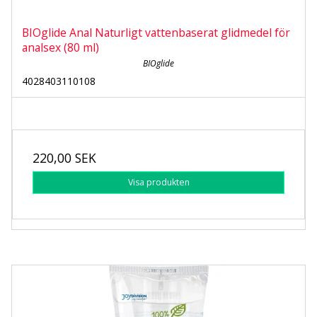
BIOglide Anal Naturligt vattenbaserat glidmedel för
analsex (80 ml)
BIOglide
4028403110108
220,00 SEK
Visa produkten