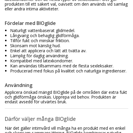
produkten till ett säkert val, oavsett om den används vid samlag
eller andra intima aktiviteter.
Fördelar med BIOglide
Naturligt vattenbaserat glidmedel.
Långvarig och behaglig glidförmåga.
Tillför fukt och minskar friktion.
Skonsam mot känslig hud.
Enkel att applicera och lätt att tvätta av.
Lämplig för daglig användning.
Kompatibel med latexkondomer.
Kan användas tillsammans med de flesta sexleksaker.
Producerad med fokus på kvalitet och naturliga ingredienser.
Användning
Applicera önskad mängd BIOglide på de områden där extra fukt
och glidförmåga önskas. Upprepa vid behov. Produkten är
endast avsedd för utvärtes bruk.
Därför väljer många BIOglide
När det gäller intimvård vill många ha en produkt med en enkel
och skonsam sammansättning. BIOglide kombinerar naturlig