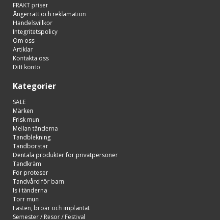
FRAKT priser
Ångerrätt och reklamation
Handelsvillkor
Integritetspolicy
Om oss
Artiklar
Kontakta oss
Ditt konto
Kategorier
SALE
Märken
Frisk mun
Mellan tänderna
Tandblekning
Tandborstar
Dentala produkter för privatpersoner
Tandkräm
För proteser
Tandvård för barn
Is i tänderna
Torr mun
Fästen, broar och implantat
Semester / Resor / Festival