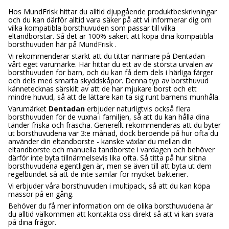
Hos MundFrisk hittar du alltid djupgående produktbeskrivningar
och du kan därför alltid vara säker på att vi informerar dig om
vilka kompatibla borsthuvuden som passar till vilka
eltandborstar. Så det är 100% säkert att köpa dina kompatibla
borsthuvuden här på MundFrisk .
Vi rekommenderar starkt att du tittar närmare på Dentadan -
vårt eget varumärke. Här hittar du ett av de största urvalen av
borsthuvuden för barn, och du kan få dem dels i härliga färger
och dels med smarta skyddskåpor. Denna typ av borsthuvud
kännetecknas särskilt av att de har mjukare borst och ett
mindre huvud, så att de lättare kan ta sig runt barnens munhåla.
Varumärket
Dentadan
erbjuder naturligtvis också flera
borsthuvuden för de vuxna i familjen, så att du kan hålla dina
tänder friska och fräscha. Generellt rekommenderas att du byter
ut borsthuvudena var 3:e månad, dock beroende på hur ofta du
använder din eltandborste - kanske växlar du mellan din
eltandborste och manuella tandborste i vardagen och behöver
därför inte byta tillnärmelsevis lika ofta. Så titta på hur slitna
borsthuvudena egentligen är, men se även till att byta ut dem
regelbundet så att de inte samlar för mycket bakterier.
Vi erbjuder våra borsthuvuden i multipack, så att du kan köpa
massor på en gång.
Behöver du få mer information om de olika borsthuvudena är
du alltid välkommen att kontakta oss direkt så att vi kan svara
på dina frågor.