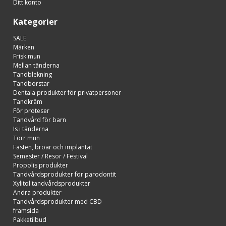
Ditt konto
Kategorier
SALE
Märken
Frisk mun
Mellan tänderna
Tandblekning
Tandborstar
Dentala produkter för privatpersoner
Tandkräm
För proteser
Tandvård för barn
Is i tänderna
Torr mun
Fästen, broar och implantat
Semester / Resor / Festival
Propolis produkter
Tandvårdsprodukter för parodontit
Xylitol tandvårdsprodukter
Andra produkter
Tandvårdsprodukter med CBD
framsida
Pakketilbud