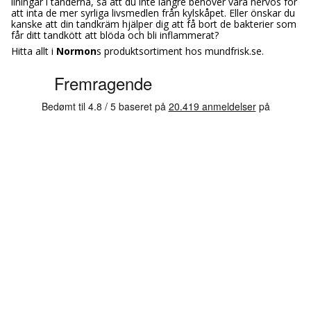
ilningar i tänderna, så att du inte längre behöver vara nervös för
att inta de mer syrliga livsmedlen från kylskåpet. Eller önskar du
kanske att din tandkräm hjälper dig att få bort de bakterier som
får ditt tandkött att blöda och bli inflammerat?
Hitta allt i
Normon
s produktsortiment hos mundfrisk.se.