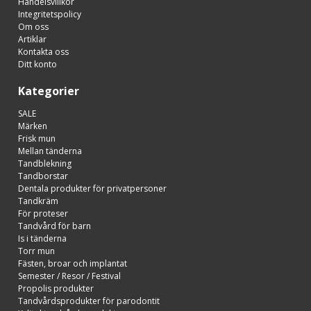
Handelsvillkor
Integritetspolicy
Om oss
Artiklar
Kontakta oss
Ditt konto
Kategorier
SALE
Märken
Frisk mun
Mellan tänderna
Tandblekning
Tandborstar
Dentala produkter för privatpersoner
Tandkräm
För proteser
Tandvård för barn
Is i tänderna
Torr mun
Fästen, broar och implantat
Semester / Resor / Festival
Propolis produkter
Tandvårdsprodukter för parodontit