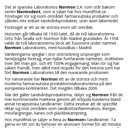
Det är spanska Laboratorios
Normon
S.A. som står bakom
serien
Normodent
, som vi säljer här hos mundfrisk.se.
Företaget rör sig inom området farmaceutiska produkter och
således inte enbart tandvårdsprodukter, utan även läkemedel.
Företaget är ett av de största inom sitt område.
Historien går tillbaka till 1930-talet, då de två laboratorierna
Orto från Sevilla och Normon från Madrid grundades. År 1958
valde de två laboratorierna dock att fusionera under namnet
Normon
Laboratories, med huvudbas i Madrid.
Värderingarna speglar i stor utsträckning ursprunget som
familjeägda företag; man hyllar fortfarande närheten, stoltheten
över det man gör, och ett 100% engagemang. Man rör sig här
säkert framåt, men alltid med respekt för den historia som har
fört
Normon
Laboratories till den nuvarande positionen.
För närvarande har
Normon
ett av de största och mest
moderna farmaceutiska produktionslaboratorierna på den
europeiska kontinenten. Det invigdes tillbaka 2006.
När det gäller tandvårdsprodukterna, skiljer sig
Normon
från de
mer kommersiella märkena genom att erbjuda kunderna bland
annat terapeutiska tandkrämer. Detta innebär att de specifikt
riktar sig mot områden som tandköttsinflammation, ilningar,
missfärgningar, karies och plackbekämpning.
Hos mundfrisk.se säljer vi flera av
Normon
s tandkrämer. Ta
gärna en titt om du behöver en skonsam formel för att minska