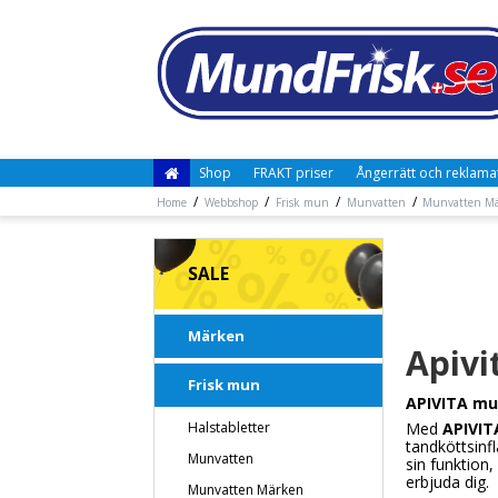
Shop
FRAKT priser
Ångerrätt och reklama
/
/
/
/
Home
Webbshop
Frisk mun
Munvatten
Munvatten M
SALE
Märken
Apivi
Frisk mun
APIVITA mun
Halstabletter
Med
APIVIT
tandköttsinf
Munvatten
sin funktion
erbjuda dig.
Munvatten Märken