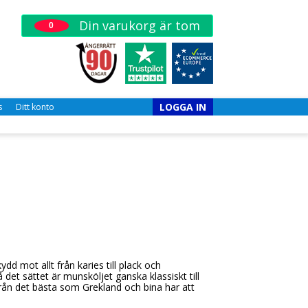
Din varukorg är tom
0
LOGGA IN
s
Ditt konto
ydd mot allt från karies till plack och
et sättet är munsköljet ganska klassiskt till
från det bästa som Grekland och bina har att