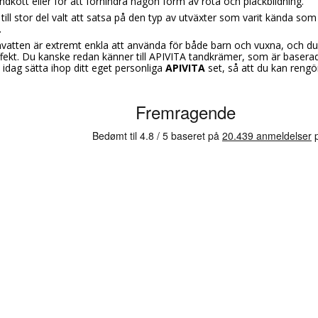
t tandkött eller för att förhindra någon form av röta och plackbildning.
till stor del valt att satsa på den typ av utväxter som varit kända som
.
atten är extremt enkla att använda för både barn och vuxna, och du 
ffekt. Du kanske redan känner till APIVITA tandkrämer, som är baser
 idag sätta ihop ditt eget personliga
APIVITA
set, så att du kan reng