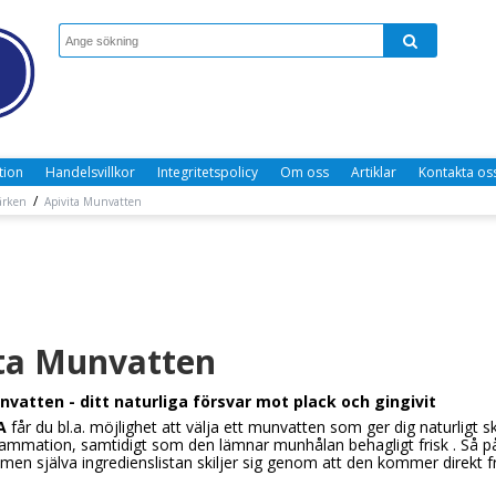
tion
Handelsvillkor
Integritetspolicy
Om oss
Artiklar
Kontakta os
/
ärken
Apivita Munvatten
ta Munvatten
vatten - ditt naturliga försvar mot plack och gingivit
A
får du bl.a. möjlighet att välja ett munvatten som ger dig naturligt sk
lammation, samtidigt som den lämnar munhålan behagligt frisk . Så på d
, men själva ingredienslistan skiljer sig genom att den kommer direkt 