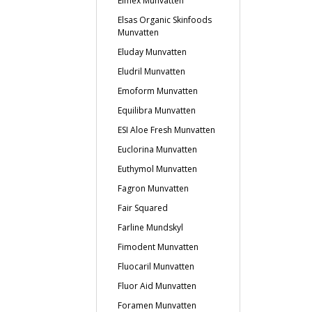
Elmex Munvatten
Elsas Organic Skinfoods
Munvatten
Eluday Munvatten
Eludril Munvatten
Emoform Munvatten
Equilibra Munvatten
ESI Aloe Fresh Munvatten
Euclorina Munvatten
Euthymol Munvatten
Fagron Munvatten
Fair Squared
Farline Mundskyl
Fimodent Munvatten
Fluocaril Munvatten
Fluor Aid Munvatten
Foramen Munvatten