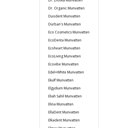
Dr. Lhotka Munvatten
Dr. Organic Munvatten
Duodent Munvatten
Durban's Munvatten
Eco Cosmetics Munvatten
EcoDenta Munvatten
Ecoheart Munvatten
EcoLiving Munvatten
Ecovibe Munvatten
Edel+White Munvatten
Ekulf Munvatten
Elgydium Munvatten
Eliah Sahil Munvatten
Elina Munvatten
EllaDent Munvatten
Elkadent Munvatten