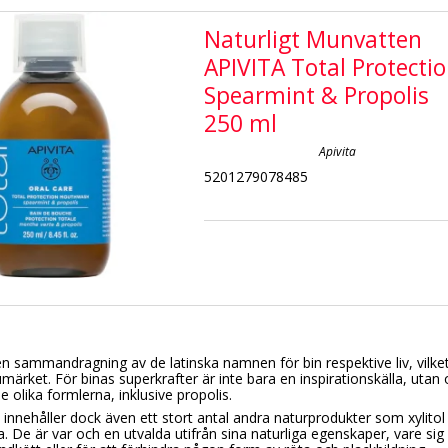
Naturligt Munvatten
APIVITA Total Protecti
Spearmint & Propolis
250 ml
Apivita
5201279078485
n sammandragning av de latinska namnen för bin respektive liv, vilke
märket. För binas superkrafter är inte bara en inspirationskälla, utan o
de olika formlerna, inklusive propolis.
nnehåller dock även ett stort antal andra naturprodukter som xylitol o
. De är var och en utvalda utifrån sina naturliga egenskaper, vare sig