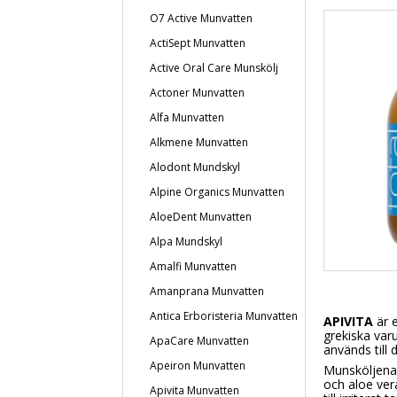
O7 Active Munvatten
ActiSept Munvatten
Active Oral Care Munskölj
Actoner Munvatten
Alfa Munvatten
Alkmene Munvatten
Alodont Mundskyl
Alpine Organics Munvatten
AloeDent Munvatten
Alpa Mundskyl
Amalfi Munvatten
Amanprana Munvatten
Antica Erboristeria Munvatten
APIVITA
är e
grekiska varu
ApaCare Munvatten
används till 
Apeiron Munvatten
Munsköljena i
och aloe vera
Apivita Munvatten