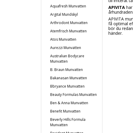
till irritera
Aquafresh Munvatten
APIVITA
har 
århundraden
Argital Mundskyl
APIVITA munv
Arthrodont Munvatten
få optimal e
bör du redan
Atemfrisch Munvatten
händer.
Atos Munvatten
Aurezzi Munvatten
Australian Bodycare
Munvatten
B. Braun Munvatten
Bakanasan Munvatten
Bbryance Munvatten
Beauty Formulas Munvatten
Ben & Anna Munvatten
Benefit Munvatten
Beverly Hills Formula
Munvatten