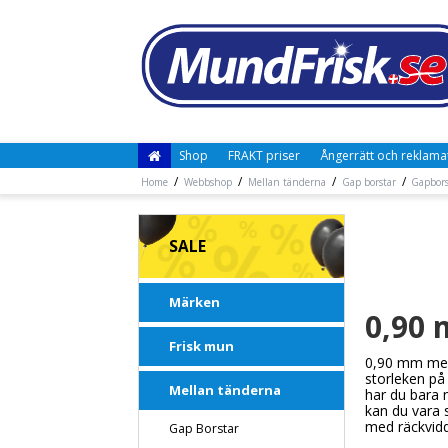
Shop
FRAKT priser
Ångerrätt och reklama
/
/
/
/
Home
Webbshop
Mellan tänderna
Gap borstar
Gapbors
SALE
Märken
0,90
Frisk mun
0,90 mm mell
storleken på
Mellan tänderna
har du bara 
kan du vara 
med räckvidd 
Gap Borstar