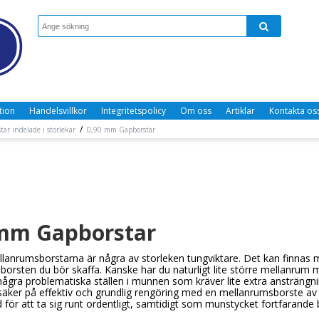
tion
Handelsvillkor
Integritetspolicy
Om oss
Artiklar
Kontakta os
/
tar indelade i storlekar
0,90 mm Gapborstar
 mm Gapborstar
anrumsborstarna är några av storleken tungviktare. Det kan finnas må
 borsten du bör skaffa. Kanske har du naturligt lite större mellanrum 
några problematiska ställen i munnen som kräver lite extra ansträngni
säker på effektiv och grundlig rengöring med en mellanrumsborste av de
för att ta sig runt ordentligt, samtidigt som munstycket fortfarande be