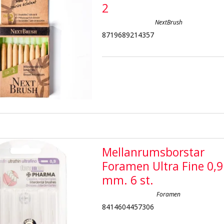
2
NextBrush
8719689214357
Mellanrumsborstar
Foramen Ultra Fine 0,9
mm. 6 st.
Foramen
8414604457306