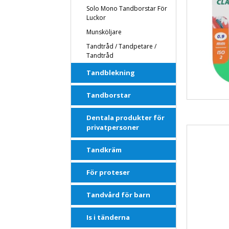
Solo Mono Tandborstar För
Luckor
Munsköljare
Tandtråd / Tandpetare /
Tandtråd
Tandblekning
Tandborstar
Dentala produkter för
privatpersoner
Tandkräm
För proteser
Tandvård för barn
Is i tänderna