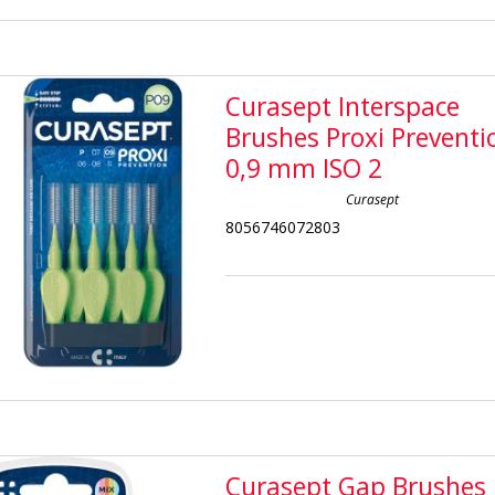
Curasept Interspace
Brushes Proxi Preventi
0,9 mm ISO 2
Curasept
8056746072803
Curasept Gap Brushes