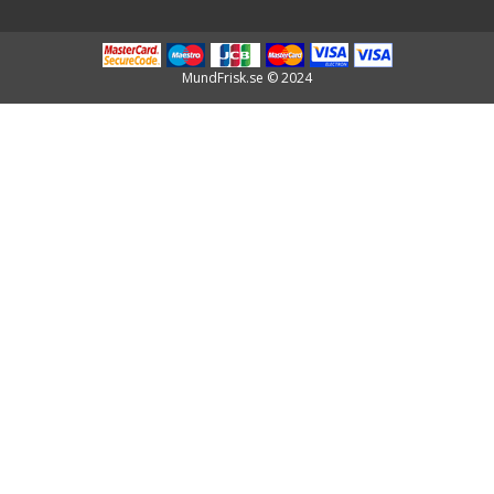
MundFrisk.se © 2024