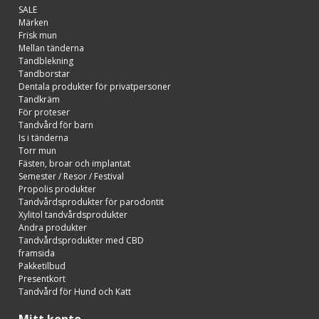
SALE
Märken
Frisk mun
Mellan tänderna
Tandblekning
Tandborstar
Dentala produkter för privatpersoner
Tandkräm
För proteser
Tandvård för barn
Is i tänderna
Torr mun
Fästen, broar och implantat
Semester / Resor / Festival
Propolis produkter
Tandvårdsprodukter för parodontit
Xylitol tandvårdsprodukter
Andra produkter
Tandvårdsprodukter med CBD
framsida
Pakketilbud
Presentkort
Tandvård för Hund och Katt
Mitt konto