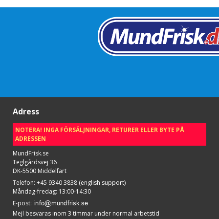
Adress
NOTERA! INGA FÖRSÄLJNINGAR, RETURER ELLER BYTE PÅ
ADRESSEN
MundFrisk.se
Teglgårdsvej 36
DK-5500 Middelfart
Telefon
:
+45 9340 3838 (english support)
Måndag-fredag: 13:00-14:30
E-post
:
Mejl besvaras inom 3 timmar under normal arbetstid