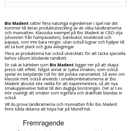
Bio Madent
sätter flera naturliga ingredienser i spel när det
kommer till deras produktutveckling av de olika tandkrämerna
och munvatten. Klassiska exempel på Bio Madent är CBD-olja
(utvunnen från hampaväxten), bambukol, kiseldioxid och
papaya, som inte bara rengör, utan också lugnar och hjälper till
att ta bort plack och gula avlagringar.
Flera av produkterna har också utvecklats för att täcka speciella
behov såsom blödande tandkött.
En sak är kärleken som
Bio Madent
lägger ner på att skapa
precis rätt effekt. Något annat är själva smaken, som också
spelar en betydande roll för det polska varumärket. Så även om
klassisk mint också används i smakkombinationerna är Bio
Madent absolut inte rädda för att experimentera, så att nya
smakupplevelser bidrar till den dagliga borstningen. Det är t.ex.
inte ovanligt att smaker som ingefära och drakfrukt blandas in
också.
Vill du prova tandkrämerna och munvatten från Bio Madent
finns båda delarna att köpa här på MundFrisk .