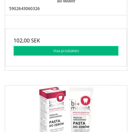
Bio Madent
5902643060326
102,00 SEK
Visa produkten