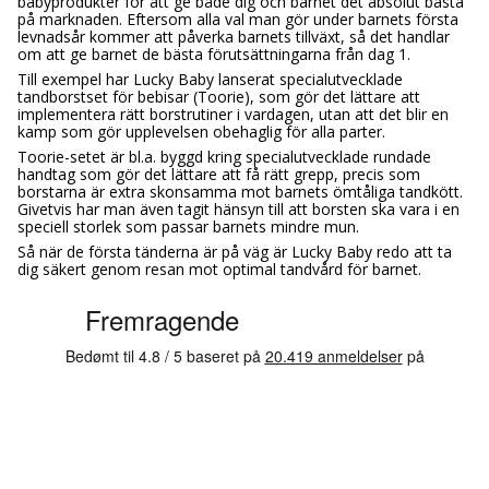
babyprodukter för att ge både dig och barnet det absolut bästa
på marknaden. Eftersom alla val man gör under barnets första
levnadsår kommer att påverka barnets tillväxt, så det handlar
om att ge barnet de bästa förutsättningarna från dag 1.
Till exempel har Lucky Baby lanserat specialutvecklade
tandborstset för bebisar (Toorie), som gör det lättare att
implementera rätt borstrutiner i vardagen, utan att det blir en
kamp som gör upplevelsen obehaglig för alla parter.
Toorie-setet är bl.a. byggd kring specialutvecklade rundade
handtag som gör det lättare att få rätt grepp, precis som
borstarna är extra skonsamma mot barnets ömtåliga tandkött.
Givetvis har man även tagit hänsyn till att borsten ska vara i en
speciell storlek som passar barnets mindre mun.
Så när de första tänderna är på väg är Lucky Baby redo att ta
dig säkert genom resan mot optimal tandvård för barnet.