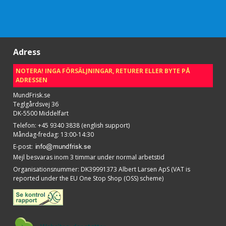
Adress
NOTERA! INGA FÖRSÄLJNINGAR, RETURER ELLER BYTE PÅ
ADRESSEN
MundFrisk.se
Teglgårdsvej 36
DK-5500 Middelfart
Telefon
:
+45 9340 3838 (english support)
Måndag-fredag: 13:00-14:30
E-post
:
Mejl besvaras inom 3 timmar under normal arbetstid
Organisationsnummer
:
DK39991373 Albert Larsen ApS (VAT is
reported under the EU One Stop Shop (OSS) scheme)