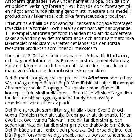
Aflofarm
grundades 1989 under namnet Aflopa, och då som
ett polskt tillverkningsföretag. 1991 började dock företaget gå i
en något annorlunda riktning genom att investera sina medel i
produktion av läkemedel och olika farmaceutiska produkter.
Efter att ha erhållit de nödvändiga licenserna började företaget
utveckla flera formler - och flera av dem har varit banbrytande.
Till exempel var företaget först i världen med att dokumentera
säker användning av det smärtstillande och antiinflammatoriska
läkemedlet meloxicam, varefter det lanserade den första
receptfria produkten som innehöll meloxicam.
I början av 2000-talet ändrades namnet Aflopa till
Aflofarm
,
och idag är Aflofarm ett av Polens största läkemedelsföretag.
Förutom läkemedel och farmaceutiska produkter producerar
man även så kallade dermokosmetiska produkter.
Det är med stor glädje vi kan presentera
Aflofarm
som ett av
våra många toppmärken här på MundFrisk . Vi säljer till exempel
Aflofarms produkt Dropingo. Du kanske redan känner till
konceptet från skoltandläkaren, där du låter vätskan färga dina
tänder - de blå beläggningarna på tandytorna avslöjar
omedelbart var du lider av plack.
Det är en produkt som riktar sig till alla - barn över 3 år och
vuxna. Fördelen med att välja Dropingo är att du snabbt får en
överblick över var du "slarvar" med din tandborstning, och
sedan kan rikta din tandborstning mot de drabbade områdena.
Det är både smart , enkelt och praktiskt. Och oroa dig inte, den
blå färgen försvinner väldigt snabbt när du borstar tänderna, så
det finns ingen chans att du kommer att ge dig ut på stan med