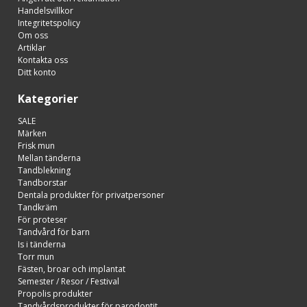
Handelsvillkor
Integritetspolicy
Om oss
Artiklar
Kontakta oss
Ditt konto
Kategorier
SALE
Märken
Frisk mun
Mellan tänderna
Tandblekning
Tandborstar
Dentala produkter för privatpersoner
Tandkräm
För proteser
Tandvård för barn
Is i tänderna
Torr mun
Fästen, broar och implantat
Semester / Resor / Festival
Propolis produkter
Tandvårdsprodukter för parodontit