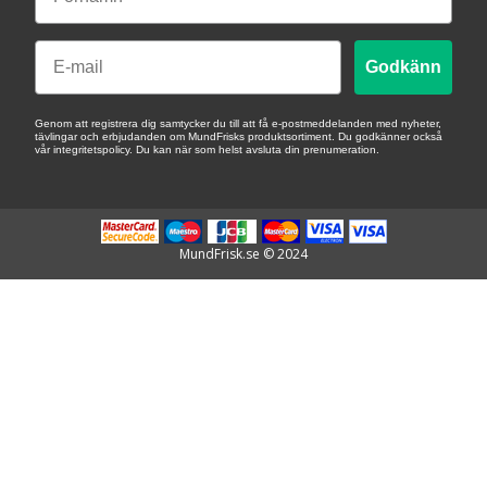
Email
Godkänn
Genom att registrera dig samtycker du till att få e-postmeddelanden med nyheter,
tävlingar och erbjudanden om MundFrisks produktsortiment. Du godkänner också
vår integritetspolicy. Du kan när som helst avsluta din prenumeration.
MundFrisk.se © 2024