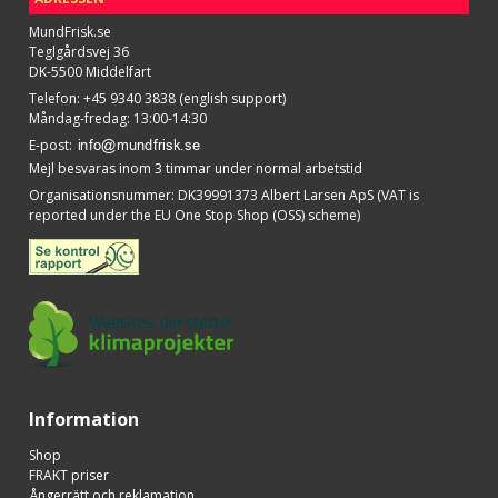
MundFrisk.se
Teglgårdsvej 36
DK-5500 Middelfart
Telefon
:
+45 9340 3838 (english support)
Måndag-fredag: 13:00-14:30
E-post
:
Mejl besvaras inom 3 timmar under normal arbetstid
Organisationsnummer
:
DK39991373 Albert Larsen ApS (VAT is
reported under the EU One Stop Shop (OSS) scheme)
Information
Shop
FRAKT priser
Ångerrätt och reklamation