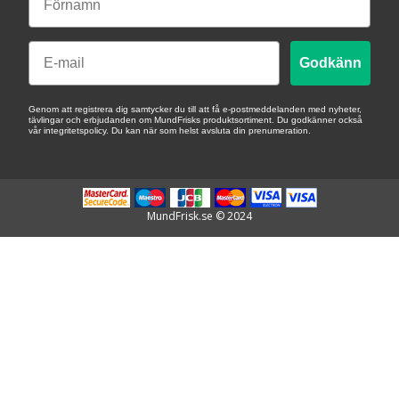
Email
Godkänn
Genom att registrera dig samtycker du till att få e-postmeddelanden med nyheter,
tävlingar och erbjudanden om MundFrisks produktsortiment. Du godkänner också
vår integritetspolicy. Du kan när som helst avsluta din prenumeration.
MundFrisk.se © 2024