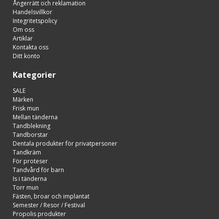
Ångerrätt och reklamation
Handelsvillkor
Integritetspolicy
Om oss
Artiklar
Kontakta oss
Ditt konto
Kategorier
SALE
Märken
Frisk mun
Mellan tänderna
Tandblekning
Tandborstar
Dentala produkter för privatpersoner
Tandkräm
För proteser
Tandvård för barn
Is i tänderna
Torr mun
Fästen, broar och implantat
Semester / Resor / Festival
Propolis produkter