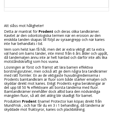
Att slåss mot håligheter!
Detta är mantrat för
Prodent
och deras olika tandkrämer.
Kavitet är den odontologiska termen när en erosion av den
enskilda tanden skapas till följd av syraangrepp och när karies
inte har behandlats i tid.
Vem som helst kan få hål, men det är extra viktigt att ta extra
väl hand om barns tänder, inte minst från 6 års ålder och uppåt,
då tandemaljen ännu inte är helt härdad och därför inte alls lika
motståndskraftig som hos vuxna.
Lösningen är först och främst att lära barnen effektiva
borstningsrutiner, men också att ge dem några bra tandkrämer
med rätt formler. En av de viktigaste huvudingredienserna i
Prodents barntandkräm är fluor som både stärker emaljen och
skyddar direkt mot karies. Enligt Prodents egna beräkningar är
det upp till 50 % effektivare att borsta tänderna med fluor.
Barntandkrämer innehåller dock alltid bara den nödvändiga
mängden fluor, så att det aldrig blir skadligt för barnet.
Produkten
Prodent
Enamel Protector kan köpas direkt från
MundFrisk , och här får du en 3 i 1 behandling, då tänderna är
skyddade mot fruktsyror, karies och plackbildning.