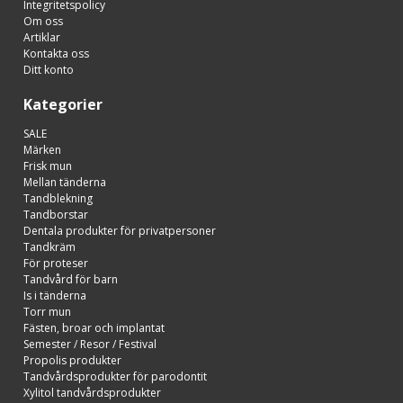
Integritetspolicy
Om oss
Artiklar
Kontakta oss
Ditt konto
Kategorier
SALE
Märken
Frisk mun
Mellan tänderna
Tandblekning
Tandborstar
Dentala produkter för privatpersoner
Tandkräm
För proteser
Tandvård för barn
Is i tänderna
Torr mun
Fästen, broar och implantat
Semester / Resor / Festival
Propolis produkter
Tandvårdsprodukter för parodontit
Xylitol tandvårdsprodukter