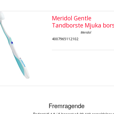
Meridol Gentle
Tandborste Mjuka bor
Meridol
4007965112102