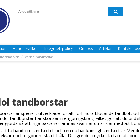
tion
Handelsvillkor
Integritetspolicy
Om oss
Artiklar
Kontakta os
/
dborstmärken
Meridol tandborstar
ol tandborstar
borstar är speciellt utvecklade för att förhindra blödande tandkött oc
ridol tandborstar har skonsam rengöringskraft, vilket gör att du undv
rengjorda så att inga bakterier lämnas kvar när du är klar med att bor
t att ta hand om tandköttet och om du har känsligt tandkött är Meridol
 bekväm och ergonomisk att hålla. Det gör det mycket lättare att bors