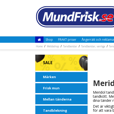
Shop
FRAKT priser
Ångerrätt och reklama
/
/
/
/
Home
Webbshop
Tandborstar
Tandborstar, vanliga
Tan
SALE
Märken
Merid
Frisk mun
Meridol tand
tandkött. Me
Mellan tänderna
dina tänder 
Det är viktig
för att vara
Tandblekning