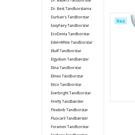
Dr. Bauers Tandborstar
Dr. Best Tandborstarna
Durban's Tandborstar
Rea
EasyFairy Tandborstar
EcoDenta Tandborstar
Edel+White Tandborstar
Ekulf Tandborstar
Elgydium Tandbørster
Elina Tandborstar
Elmex Tandborstar
Etico Tandborstar
Everbright Tandborstar
Firefly Tandbørster
Flexibnb Tandborstar
Fluocaril Tandbørster
Foramen Tandborstar