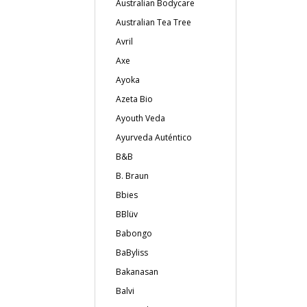
Australian Bodycare
Australian Tea Tree
Avril
Axe
Ayoka
Azeta Bio
Ayouth Veda
Ayurveda Auténtico
B&B
B. Braun
Bbies
BBlüv
Babongo
BaByliss
Bakanasan
Balvi