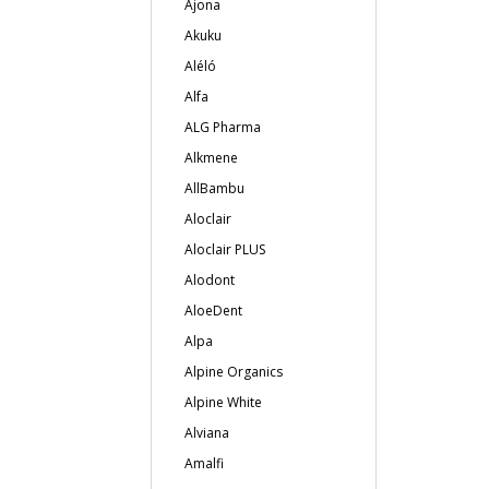
Ajona
Akuku
Aléló
Alfa
ALG Pharma
Alkmene
AllBambu
Aloclair
Aloclair PLUS
Alodont
AloeDent
Alpa
Alpine Organics
Alpine White
Alviana
Amalfi