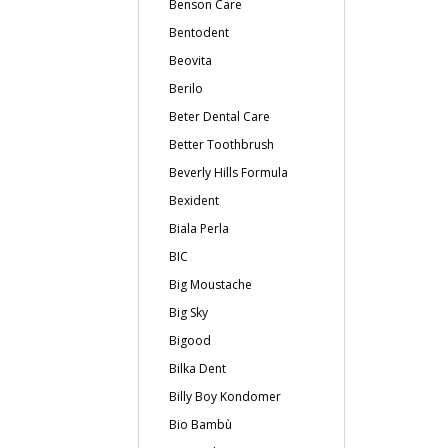
Benson Care
Bentodent
Beovita
Berilo
Beter Dental Care
Better Toothbrush
Beverly Hills Formula
Bexident
Biala Perla
BIC
Big Moustache
Big Sky
Bigood
Bilka Dent
Billy Boy Kondomer
Bio Bambù