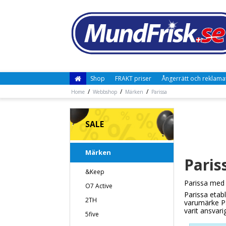
Shop
FRAKT priser
Ångerrätt och reklama
/
/
/
Home
Webbshop
Märken
Parissa
SALE
Märken
Paris
&Keep
Parissa med k
O7 Active
Parissa etab
2TH
varumärke Pa
varit ansvar
5five