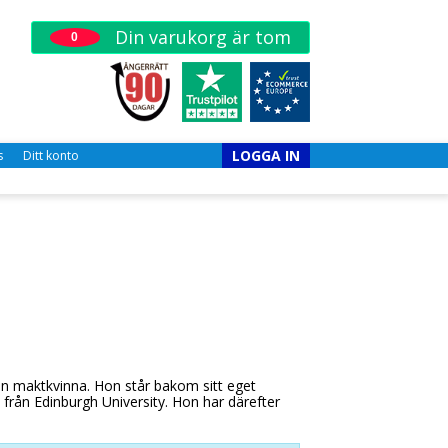
Din varukorg är tom
0
LOGGA IN
s
Ditt konto
in maktkvinna. Hon står bakom sitt eget
från Edinburgh University. Hon har därefter