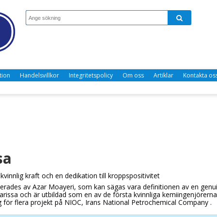
tion
Handelsvillkor
Integritetspolicy
Om oss
Artiklar
Kontakta os
sa
vinnlig kraft och en dedikation till kroppspositivitet
lerades av Azar Moayeri, som kan sägas vara definitionen av en genu
rissa och är utbildad som en av de första kvinnliga kemiingenjörerna 
ig för flera projekt på NIOC, Irans National Petrochemical Company .