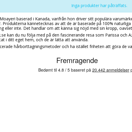
Inga produkter har påträffats.
Moayeri baserad i Kanada, varifrån hon driver sitt populära varumärke P
. Produkterna kännetecknas av att de är baserade på 100% naturliga i
ng eller inte. Det handlar om att känna sig nöjd med sin kropp, oavset
.se kan du nu följa med på den fascinerande resa som Parissa och Az
at i ditt eget hem, och de är lätta att använda.
erade hårborttagningsmetoder och ha istället friheten att göra de val