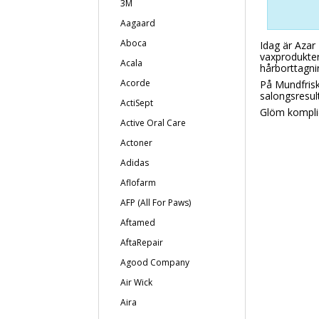
3M
Aagaard
Aboca
Idag är Azar 
vaxprodukter
Acala
hårborttagni
Acorde
På Mundfrisk
salongsresult
ActiSept
Glöm komplic
Active Oral Care
Actoner
Adidas
Aflofarm
AFP (All For Paws)
Aftamed
AftaRepair
Agood Company
Air Wick
Aira