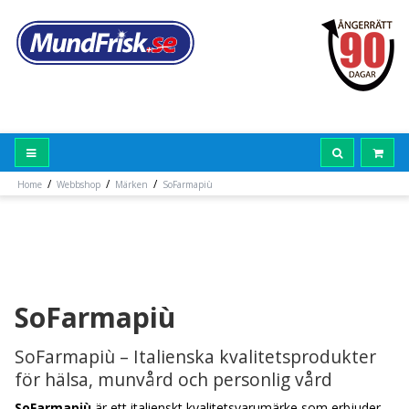
/
/
/
Home
Webbshop
Märken
SoFarmapiù
SoFarmapiù
SoFarmapiù – Italienska kvalitetsprodukter
för hälsa, munvård och personlig vård
SoFarmapiù
är ett italienskt kvalitetsvarumärke som erbjuder