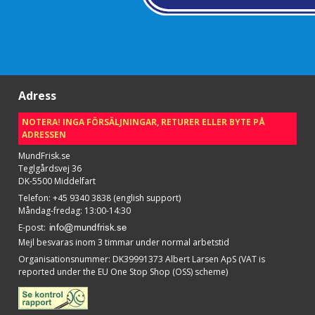
Adress
NOTERA! INGA FÖRSÄLJNINGAR, RETURER ELLER BYTE PÅ
ADRESSEN
MundFrisk.se
Teglgårdsvej 36
DK-5500 Middelfart
Telefon
:
+45 9340 3838 (english support)
Måndag-fredag: 13:00-14:30
E-post
:
Mejl besvaras inom 3 timmar under normal arbetstid
Organisationsnummer
:
DK39991373 Albert Larsen ApS (VAT is
reported under the EU One Stop Shop (OSS) scheme)