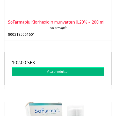
SoFarmapiu Klorhexidin munvatten 0,20% – 200 ml
SoFarmapiù
8002185061601
102,00 SEK
Visa produkten