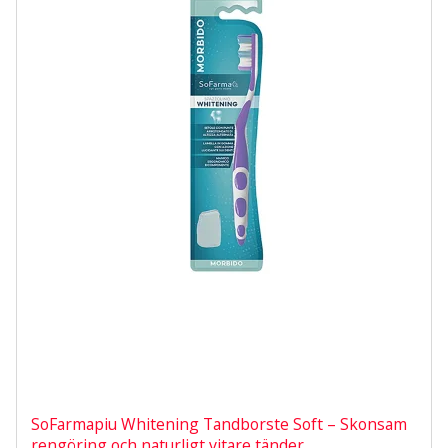
SoFarmapiu Whitening Tandborste Soft – Skonsam
rengöring och naturligt vitare tänder