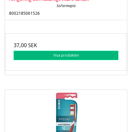
SoFarmapiù
8002185061526
37,00 SEK
Visa produkten