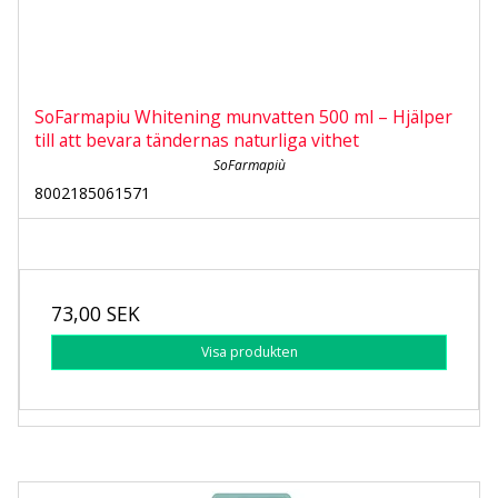
SoFarmapiu Whitening munvatten 500 ml – Hjälper
till att bevara tändernas naturliga vithet
SoFarmapiù
8002185061571
73,00 SEK
Visa produkten