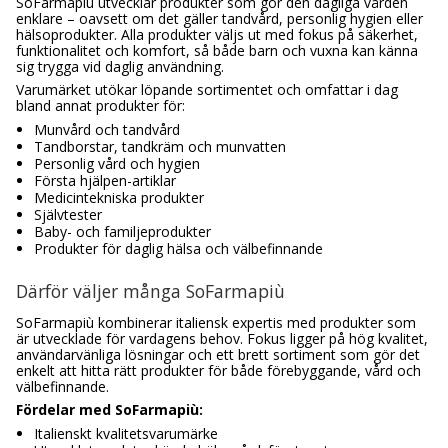
SoFarmapiù utvecklar produkter som gör den dagliga vården
enklare – oavsett om det gäller tandvård, personlig hygien eller
hälsoprodukter. Alla produkter väljs ut med fokus på säkerhet,
funktionalitet och komfort, så både barn och vuxna kan känna
sig trygga vid daglig användning.
Varumärket utökar löpande sortimentet och omfattar i dag
bland annat produkter för:
Munvård och tandvård
Tandborstar, tandkräm och munvatten
Personlig vård och hygien
Första hjälpen-artiklar
Medicintekniska produkter
Självtester
Baby- och familjeprodukter
Produkter för daglig hälsa och välbefinnande
Därför väljer många SoFarmapiù
SoFarmapiù kombinerar italiensk expertis med produkter som
är utvecklade för vardagens behov. Fokus ligger på hög kvalitet,
användarvänliga lösningar och ett brett sortiment som gör det
enkelt att hitta rätt produkter för både förebyggande, vård och
välbefinnande.
Fördelar med SoFarmapiù:
Italienskt kvalitetsvarumärke