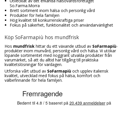
Utvecklat av det erkända hälsovårdsföretaget
So.Farma.Morra
Brett sortiment inom hälsa och personlig vård
Produkter för hela familjen
Hög kvalitet till konkurrenskraftiga priser
Fokus på säkerhet, funktionalitet och användarvänlighet
Köp SoFarmapiù hos mundfrisk
Hos
mundfrisk
hittar du ett växande utbud av
SoFarmapiù
-
produkter inom munvård, personlig vård och hälsa. Vi utökar
löpande sortimentet med noggrant utvalda produkter från
varumärket, så att du alltid har tillgång till praktiska
kvalitetslösningar för vardagen.
Utforska vårt utbud av
SoFarmapiù
och upplev italiensk
kvalitet, utvecklad med fokus på hälsa, komfort och
välbefinnande för hela familjen.