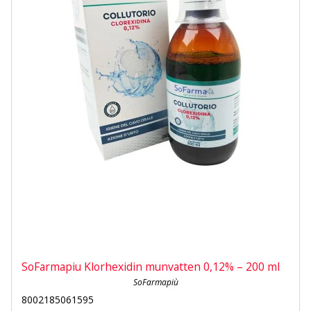
SoFarmapiu Klorhexidin munvatten 0,12% – 200 ml
SoFarmapiù
8002185061595