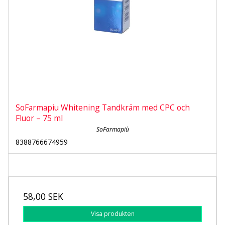
SoFarmapiu Whitening Tandkräm med CPC och
Fluor – 75 ml
SoFarmapiù
8388766674959
58,00 SEK
Visa produkten